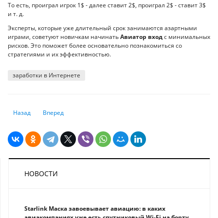
То есть, проиграл игрок 1$ - далее ставит 2$, проиграл 2$ - ставит 3$
и т. д.
Эксперты, которые уже длительный срок занимаются азартными
играми, советуют новичкам начинать
Авиатор вход
с минимальных
рисков. Это поможет более основательно познакомиться со
стратегиями и их эффективностью.
заработки в Интернете
Предыдущий: Получил кредит, но передумал: как быстро избавиться от
Следующий: Спрос на валюту растет
Назад
Вперед
НОВОСТИ
Starlink Маска завоевывает авиацию: в каких
авиакомпаниях уже есть спутниковый Wi-Fi на борту