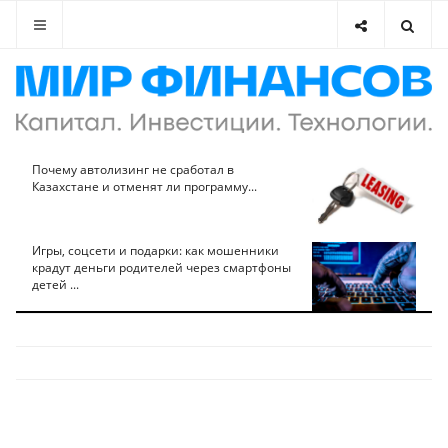
Почему автолизинг не сработал в
Казахстане и отменят ли программу...
Игры, соцсети и подарки: как мошенники
крадут деньги родителей через смартфоны
детей ...