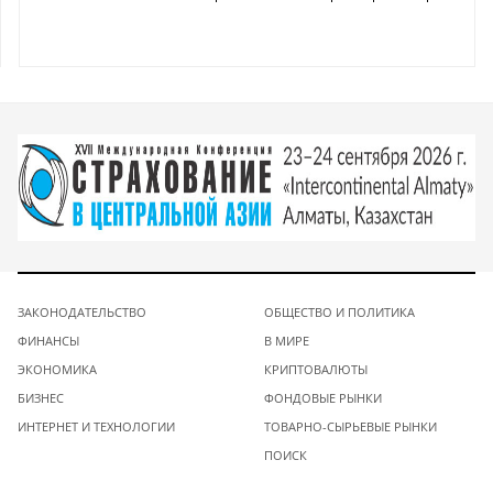
ЗАКОНОДАТЕЛЬСТВО
ОБЩЕСТВО И ПОЛИТИКА
ФИНАНСЫ
В МИРЕ
ЭКОНОМИКА
КРИПТОВАЛЮТЫ
БИЗНЕС
ФОНДОВЫЕ РЫНКИ
ИНТЕРНЕТ И ТЕХНОЛОГИИ
ТОВАРНО-СЫРЬЕВЫЕ РЫНКИ
ПОИСК