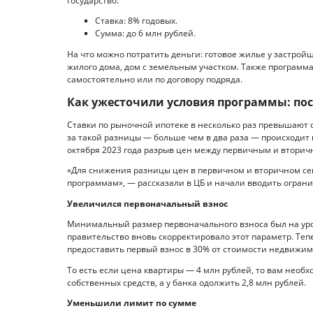
государство.
Ставка: 8% годовых.
Сумма: до 6 млн рублей.
На что можно потратить деньги: готовое жилье у застройщ
жилого дома, дом с земельным участком. Также программа
самостоятельно или по договору подряда.
Как ужесточили условия программы: по
Ставки по рыночной ипотеке в несколько раз превышают с
за такой разницы — больше чем в два раза — происходит п
октября 2023 года разрыв цен между первичным и вторич
«Для снижения разницы цен в первичном и вторичном се
программам», — рассказали в ЦБ и начали вводить огран
Увеличился первоначальный взнос
Минимальный размер первоначального взноса был на уровн
правительство вновь скорректировало этот параметр. Теп
предоставить первый взнос в 30% от стоимости недвижим
То есть если цена квартиры — 4 млн рублей, то вам необ
собственных средств, а у банка одолжить 2,8 млн рублей.
Уменьшили лимит по сумме