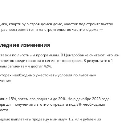
ика, квартиру в строящемся доме, участок под строительство
 распространяется и на строительство частного дома —
следние изменения
тавки по льготным программам. В Центробанке считают, что из-
ереток кредитования в сегмент новостроек. В результате к 1
ным сегментами достиг 42%.
кторах необходимо ужесточать условия по льготным
ичения.
е 15%, затем его подняли до 20%. Но в декабре 2023 года
ерь для получения льготного кредита под 8% необходимо
ости.
ходимо выплатить продавцу минимум 1,2 млн рублей из