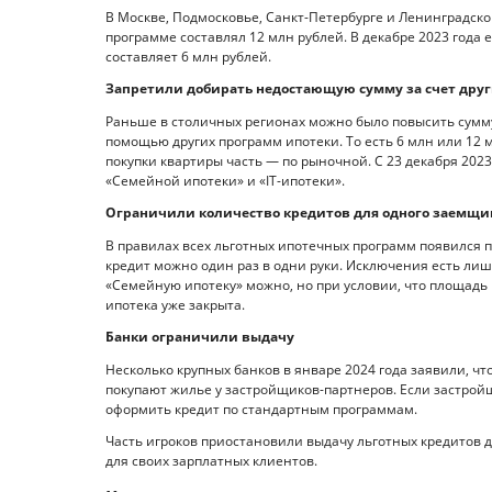
В Москве, Подмосковье, Санкт-Петербурге и Ленинградск
программе составлял 12 млн рублей. В декабре 2023 года 
составляет 6 млн рублей.
Запретили добирать недостающую сумму за счет дру
Раньше в столичных регионах можно было повысить сумму 
помощью других программ ипотеки. То есть 6 млн или 12 
покупки квартиры часть — по рыночной. С 23 декабря 2023
«Семейной ипотеки» и «IT-ипотеки».
Ограничили количество кредитов для одного заемщи
В правилах всех льготных ипотечных программ появился 
кредит можно один раз в одни руки. Исключения есть лишь
«Семейную ипотеку» можно, но при условии, что площад
ипотека уже закрыта.
Банки ограничили выдачу
Несколько крупных банков в январе 2024 года заявили, чт
покупают жилье у застройщиков-партнеров. Если застрой
оформить кредит по стандартным программам.
Часть игроков приостановили выдачу льготных кредитов д
для своих зарплатных клиентов.