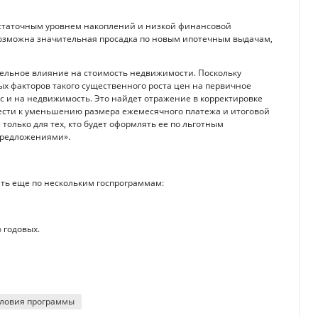
достаточным уровнем накоплений и низкой финансовой
 возможна значительная просадка по новым ипотечным выдачам,
тельное влияние на стоимость недвижимости. Поскольку
х факторов такого существенного роста цен на первичное
с и на недвижимость. Это найдет отражение в корректировке
вести к уменьшению размера ежемесячного платежа и итоговой
только для тех, кто будет оформлять ее по льготным
 предложениями».
ять еще по нескольким госпрограммам:
 годовых.
ловия программы