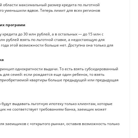
ой области максимальный размер кредита по льготной
его уменьшили вдвое. Теперь лимит для всех регионов
гих программ
кредита до 30 млн рублей, а в остальных — до 15 млн с
млн рублей взять по льготной ставке, а недостающую для
 года этой возможности больше нет. Доступна она только для
ка
принцип однократности выдачи. То есть взять субсидированный
 для семей: если рождается еще один ребенок, то взять
ь приобретаемой квартиры больше предыдущей или предыдущая
о будут выдавать льготную ипотеку только клиентам, которые
щик не соответствует требованиям банка, заемщик может
ля заемщиков с «открытого рынка», оставив возможность только