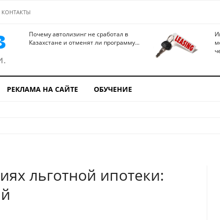
КОНТАКТЫ
Почему автолизинг не сработал в
И
Казахстане и отменят ли программу...
м
ч
РЕКЛАМА НА САЙТЕ
ОБУЧЕНИЕ
иях льготной ипотеки:
ий