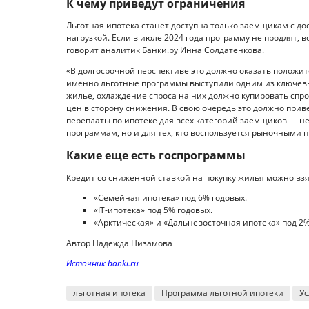
К чему приведут ограничения
Льготная ипотека станет доступна только заемщикам с 
нагрузкой. Если в июле 2024 года программу не продлят,
говорит аналитик Банки.ру Инна Солдатенкова.
«В долгосрочной перспективе это должно оказать положи
именно льготные программы выступили одним из ключевы
жилье, охлаждение спроса на них должно купировать спро
цен в сторону снижения. В свою очередь это должно при
переплаты по ипотеке для всех категорий заемщиков — не 
программам, но и для тех, кто воспользуется рыночными
Какие еще есть госпрограммы
Кредит со сниженной ставкой на покупку жилья можно вз
«Семейная ипотека» под 6% годовых.
«IT-ипотека» под 5% годовых.
«Арктическая» и «Дальневосточная ипотека» под 2%
Автор Надежда Низамова
Источник banki.ru
льготная ипотека
Программа льготной ипотеки
Ус