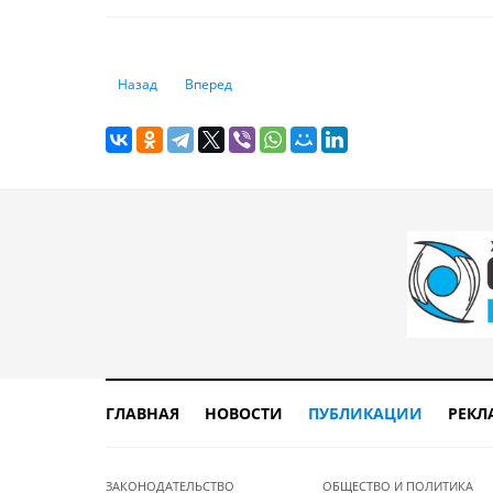
Предыдущий: Казахстан закончил год с самой высокой 
Следующий: Загадка о премиях: увеличиваютс
Назад
Вперед
ГЛАВНАЯ
НОВОСТИ
ПУБЛИКАЦИИ
РЕКЛ
ЗАКОНОДАТЕЛЬСТВО
ОБЩЕСТВО И ПОЛИТИКА