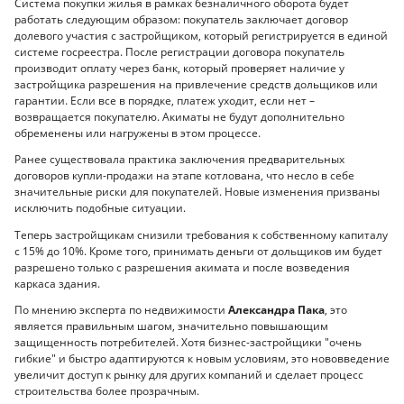
Система покупки жилья в рамках безналичного оборота будет
работать следующим образом: покупатель заключает договор
долевого участия с застройщиком, который регистрируется в единой
системе госреестра. После регистрации договора покупатель
производит оплату через банк, который проверяет наличие у
застройщика разрешения на привлечение средств дольщиков или
гарантии. Если все в порядке, платеж уходит, если нет –
возвращается покупателю. Акиматы не будут дополнительно
обременены или нагружены в этом процессе.
Ранее существовала практика заключения предварительных
договоров купли-продажи на этапе котлована, что несло в себе
значительные риски для покупателей. Новые изменения призваны
исключить подобные ситуации.
Теперь застройщикам снизили требования к собственному капиталу
с 15% до 10%. Кроме того, принимать деньги от дольщиков им будет
разрешено только с разрешения акимата и после возведения
каркаса здания.
По мнению эксперта по недвижимости
Александра Пака
, это
является правильным шагом, значительно повышающим
защищенность потребителей. Хотя бизнес-застройщики "очень
гибкие" и быстро адаптируются к новым условиям, это нововведение
увеличит доступ к рынку для других компаний и сделает процесс
строительства более прозрачным.