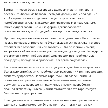
нарушать права дольщиков.
Единая типовая форма договора о долевом участии призвана
обеспечить большую безопасность для дольщиков. Соблюдение
этой формы позволит сделать процесс строительства и
приобретения жилья максимально прозрачным и правильным.
Ранее существовавшие иные формы договоров часто
использовались для обхода действующего законодательства.
Процесс выдачи ипотеки не изменится кардинально. Но, согласно
новым поправкам, ипотека не будет выдаваться на жилье, которое
строится без разрешения или гарантии. Это основной момент,
направленный на минимизацию рисков для дольщиков. Государство
стремится к тому, чтобы застройщик прошел все необходимые
процедуры, прежде чем привлекать средства покупателей.
Как известно, часто возникали ситуации, когда объекты строились
без выкупленной земли, необходимых разрешений или прошедших
экспертизу проектов. Наличие гарантии или разрешения на
привлечение средств дольщиков будет указывать, что земля
выкуплена, все разрешения получены, а проект разработан и
прошел экспертизу. В ассоциации считают, что это гарантирует
безопасность для граждан.
Еще одно важное ограничение – отказ от наличных расчетов при
сделках с недвижимостью. Это не принесет негатива, так как