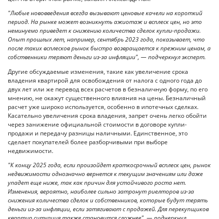
"Любые нововведения всегда вызывают ценовые качели на короткий
период. На рынке может возникнуть ажиотаж и всплеск цен, но это
неминуемо приведет к снижению количества сделок купли-продажи.
Опыт прошлых лет, например, сентябрь 2023 года, показывает, что
после таких всплесков рынок быстро возвращается к прежним ценам, а
собственники теряют деньги из-за инфляции", — подчеркнул эксперт.
Другие обсуждаемые изменения, такие как увеличение срока
владения квартирой для освобождения от налога с одного года до
двух лет или же перевод всех расчетов в безналичную форму, по его
мнению, не окажут существенного влияния на цены. Безналичный
расчет уже широко используется, особенно в ипотечных сделках.
Касательно увеличения срока владения, запрет очень легко обойти
через занижение официальной стоимости в договоре купли-
продажи и передачу разницы наличными. Единственное, это
сделает покупателей более разборчивыми при выборе
недвижимости.
"К концу 2025 года, если произойдет краткосрочный всплеск цен, рынок
недвижимости однозначно вернется к текущим значениям или даже
упадет еще ниже, так как причин для устойчивого роста нет.
Изменения, вероятно, наиболее сильно затронут риелторов из-за
снижения количества сделок и собственников, которые будут терять
деньги из-за инфляции, если затягивают с продажей. Для перекупщиков
квартир ситуация также становится сложнее", — подчеркнул