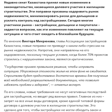
Недавно сенат Казахстана принял новые изменения в
законодательство, касающиеся долевого участия в жилищном
строительстве. Эти поправки призваны оздоровить рынок
недвижимости, минимизировать риски для дольщиков и
усилить контроль над застройщиками. Сегодня многие
участники рынка – застройщики, дольщики и покупатели –
задаются вопросом, как эти изменения повлияют на текущую
ситуацию и чего стоит ожидать в ближайшем будущем.
По мнению
Виктора Микрюкова
, главы Ассоциации застройщиков
Казахстана, новые поправки не приведут к каким-либо стрессам на
рынке недвижимости. Напротив, они направлены на его
оздоровление, поскольку текущие условия, когда более 70% проектов
строились с нарушениями закона, являются критическими.
"Государство приняло правильное решение, чтобы исправить
ситуацию. Удорожания стоимости жилья на этом фоне не ожидается.
Строителям будет предоставлено достаточно времени для получения
всей необходимой разрешительной документации, что позволит
избежать проблем и задержек", — отметил эксперт.
По его словам, новые требования не несут негативных последствий
для застройщиков, но вводят ряд важных правил. Главное из них –
запрет на все иные виды договоров, кроме единой типовой формы
договора о долевом участии в жилищном строительстве. Это
сделано для того, чтобы застройщики не могли обходить закон и