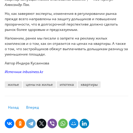
Александр Пак.
Но, как заверяют эксперты, изменения в регулировании рынка
прежде всего направлены на защиту дольщиков и повышение
прозрачности, что в долгосрочной перспективе должно сделать
рынок более здоровым и предсказуемым.
Напомним, ранее мы писали о запрете на рекламу жилых
комплексов и о том, как он отразится на ценах на квартиры. А также
о том, что застройщиков обяжут выплачивать дольщикам разницу за
уменьшение площади.
Автор Индира Кусаинова
Источник inbusiness.kz
жилье
цены на жилье
ипотека
квартиры
Предыдущий: Банкир, предсказавший ипотечный кризис в Казахстане,
Следующий: Бесплатные деньги и эксплуатация религии? 
Назад
Вперед