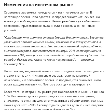
Изменения на ипотечном рынке
Серьезные изменения ожидаются и на ипотечном рынке. В
настоящее время наблюдается неопределенность относительно
новых условий выдачи ипотеки. Некоторые банки уже объявили о
временной приостановке выдачи или о скором анонсе новых
условий.
"Ожидается, что ипотека станет дороже для покупателя. Вероятно,
увеличатся первоначальные взносы, комиссии за выдачу кредитов, а
также стоимость страховок. Это связано с высокой инфляцией — по
оценкам экспертов, она составляет минимум 20%, хотя официально
заявляется 9%, которая не позволяет банкам работать в убыток. Эти
расходы, безусловно, лягут на плечи покупателей", — отметил
Александр Пак.
На его взгляд, на данный момент рынок недвижимости находится в
стадии стагнации. Финансовые возможности покупателей
исчерпаны, и в ближайшее время не предвидится значительного
роста доходов населения. Поэтому рост цен маловероятен.
Более того, на вторичном рынке уже наблюдается снижение цен до
10%. Реальные сделки купли-продажи заключаются по ценам,
значительно отличающимся от указанных в объявлениях, разница
может достигать 20%. К концу года ожидается дальнейшее падение
цен на вторичном рынке, заявил Александр Пак.