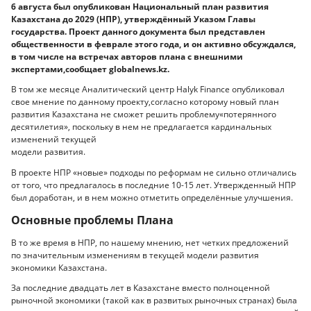
6 августа был опубликован Национальный план развития
Казахстана до 2029 (НПР), утверждённый Указом Главы
государства. Проект данного документа был представлен
общественности в феврале этого года, и он активно обсуждался,
в том числе на встречах авторов плана с внешними
экспертами,сообщает globalnews.kz.
В том же месяце Аналитический центр Halyk Finance опубликовал
свое мнение по данному проекту,согласно которому новый план
развития Казахстана не сможет решить проблему«потерянного
десятилетия», поскольку в нем не предлагается кардинальных
изменений текущей
модели развития.
В проекте НПР «новые» подходы по реформам не сильно отличались
от того, что предлагалось в последние 10-15 лет. Утвержденный НПР
был доработан, и в нем можно отметить определённые улучшения.
Основные проблемы Плана
В то же время в НПР, по нашему мнению, нет четких предложений
по значительным изменениям в текущей модели развития
экономики Казахстана.
За последние двадцать лет в Казахстане вместо полноценной
рыночной экономики (такой как в развитых рыночных странах) была