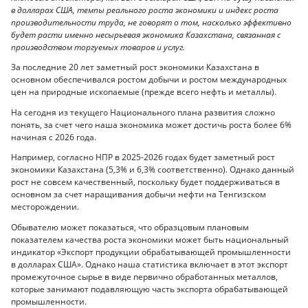
в долларах США, темпы реального роста экономики и индекс роста
производительности труда, не говорят о том, насколько эффективно
будет расти именно несырьевая экономика Казахстана, связанная с
производством торгуемых товаров и услуг.
За последние 20 лет заметный рост экономики Казахстана в
основном обеспечивался ростом добычи и ростом международных
цен на природные ископаемые (прежде всего нефть и металлы).
На сегодня из текущего Национального плана развития сложно
понять, за счет чего наша экономика может достичь роста более 6%
начиная с 2026 года.
Например, согласно НПР в 2025-2026 годах будет заметный рост
экономики Казахстана (5,3% и 6,3% соответственно). Однако данный
рост не совсем качественный, поскольку будет поддерживаться в
основном за счет наращивания добычи нефти на Тенгизском
месторождении.
Обывателю может показаться, что образцовым плановым
показателем качества роста экономики может быть национальный
индикатор «Экспорт продукции обрабатывающей промышленности
в долларах США». Однако наша статистика включает в этот экспорт
промежуточное сырье в виде первично обработанных металлов,
которые занимают подавляющую часть экспорта обрабатывающей
промышленности.