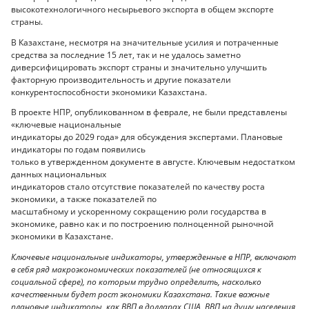
высокотехнологичного несырьевого экспорта в общем экспорте
страны.
В Казахстане, несмотря на значительные усилия и потраченные
средства за последние 15 лет, так и не удалось заметно
диверсифицировать экспорт страны и значительно улучшить
факторную производительность и другие показатели
конкурентоспособности экономики Казахстана.
В проекте НПР, опубликованном в феврале, не были представлены
«ключевые национальные
индикаторы до 2029 года» для обсуждения экспертами. Плановые
индикаторы по годам появились
только в утвержденном документе в августе. Ключевым недостатком
данных национальных
индикаторов стало отсутствие показателей по качеству роста
экономики, а также показателей по
масштабному и ускоренному сокращению роли государства в
экономике, равно как и по построению полноценной рыночной
экономики в Казахстане.
Ключевые национальные индикаторы, утвержденные в НПР, включают
в себя ряд макроэкономических показателей (не относящихся к
социальной сфере), по которым трудно определить, насколько
качественным будет рост экономики Казахстана. Такие важные
плановые индикаторы, как ВВП в долларах США, ВВП на душу населения