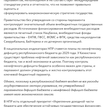
парламентом, неполноценен и не соответствует международным
стандартам учета и отчетности, что не позволяет правильно
оценить и
сформулировать макроэкономическую стратегию государства.
Правительство без утверждения со стороны парламента
контролирует значительный объем внебюджетных государственных
расходов. Источниками финансирования внебюджетных расходов
являются печатный станок Нацбанка, внебюджетные фонды
правительства – ЕНПФ, ГФСС, ФОМС и ФПК, средства нацхолдингов
СамрукКазына, Байтерека и их дочерних организаций.
В национальных индикаторах НПР ставятся планы по ненефтяному
дефициту республиканского бюджета до 2029 года. У Казахстана
существует проблема нефтяной зависимости как республиканского
бюджета, так и всей экономики в целом. Поэтому контроль
ненефтяного дефицита бюджета особенно важен для страны, и
парламент должен утверждать и жестко контролировать этот
ключевой бюджетный параметр.
Однако, поскольку в республиканский бюджет входят не все расходы
государственного сектора управления, то утверждаемый
парламентом дефицит бюджета и ненефтяной дефицит бюджета
имеют мало экономического смысла.
В НПР есть отдельный приоритет «Укрепление доходной части
бюджета для обеспечения устойчивых государственных финансов»,