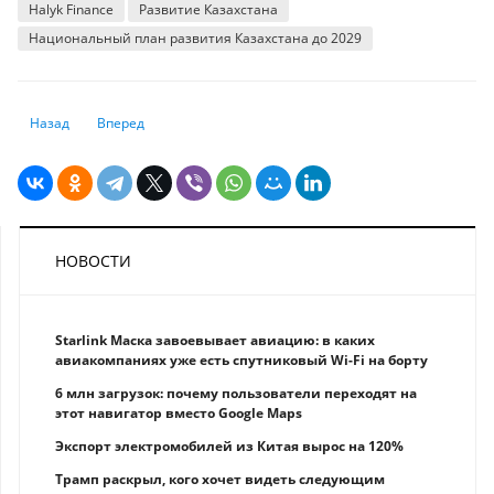
Halyk Finance
Развитие Казахстана
Национальный план развития Казахстана до 2029
Предыдущий: Автомобили старше 20 лет уйдут с авторынка Казахстан
Следующий: Экономист предупредил: почти 24% казахстанц
Назад
Вперед
НОВОСТИ
Starlink Маска завоевывает авиацию: в каких
авиакомпаниях уже есть спутниковый Wi-Fi на борту
6 млн загрузок: почему пользователи переходят на
этот навигатор вместо Google Maps
Экспорт электромобилей из Китая вырос на 120%
Трамп раскрыл, кого хочет видеть следующим