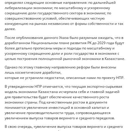
определял следующие основные направления: по дальнейшей
либерализации экономики; по масштабному и ускоренному
сокращению доли государственного сектора в экономике; по
совершенствованию условий, обеспечивающих честную
конкуренцию на рынках независимо от формы собственности и так
далее.
После опубликования данного Указа было разумным ожидать, что в
доработанном Национальном плане развития РК до 2029 года будут
более детально прописаны меры и подходы по масштабному и
ускоренному сокращению доли и роли государства в экономике с
целью построения полноценной рыночной экономики в Казахстане.
Однако по этому главному направлению реформ были внесены
лишь косметические доработки,
которые не устранили недостатки, описанные нами по проекту НПР.
В утвержденном НПР отмечается, что текущая экспортно-сырьевая
модель экономики Казахстана исчерпала себя и главной задачей
для правительства будет обеспечение качественного роста
экономики страны. Под качественным ростом в документе
понимается увеличение инвестиций в основной капитал и
увеличение производительности труда, сопровождающееся
увеличением выпуска товаров верхнего и среднего переделов.
В свою очередь, «увеличение выпуска товаров верхнего и среднего