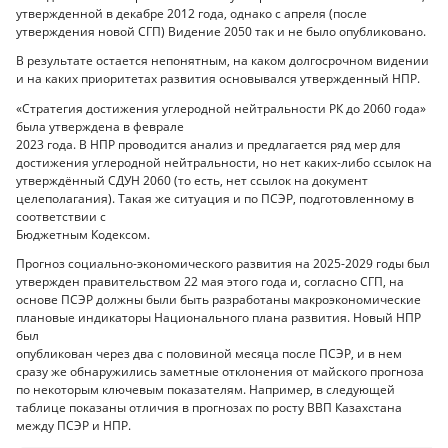
утвержденной в декабре 2012 года, однако с апреля (после
утверждения новой СГП) Видение 2050 так и не было опубликовано.
В результате остается непонятным, на каком долгосрочном видении
и на каких приоритетах развития основывался утвержденный НПР.
«Стратегия достижения углеродной нейтральности РК до 2060 года»
была утверждена в феврале
2023 года. В НПР проводится анализ и предлагается ряд мер для
достижения углеродной нейтральности, но нет каких-либо ссылок на
утверждённый СДУН 2060 (то есть, нет ссылок на документ
целеполагания). Такая же ситуация и по ПСЭР, подготовленному в
соответствии с
Бюджетным Кодексом.
Прогноз социально-экономического развития на 2025-2029 годы был
утвержден правительством 22 мая этого года и, согласно СГП, на
основе ПСЭР должны были быть разработаны макроэкономические
плановые индикаторы Национального плана развития. Новый НПР
был
опубликован через два с половиной месяца после ПСЭР, и в нем
сразу же обнаружились заметные отклонения от майского прогноза
по некоторым ключевым показателям. Например, в следующей
таблице показаны отличия в прогнозах по росту ВВП Казахстана
между ПСЭР и НПР.