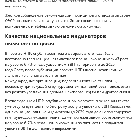
планов выполнялся независимой организацией, подотчетной
парламенту.
Жесткое соблюдение рекомендаций, принципов и стандартов стран
ОЭСР позволит Казахстану в кратчайшие сроки построить
полноценную и эффективную рыночную экономику.
Качество национальных индикаторов
вызывает вопросы
В проекте НПР, опубликованном в феврале этого года, была
поставлена главная цель пятилетнего плана – экономический рост
на уровне 6-7% в год с удвоением ВВП на горизонте до 2029
года.Сразу после публикации проекта НПР многие независимые
эксперты (включая авторитетные
международные организации) подвергли критике эти планы,
поскольку при текущей структуре экономики такой рост невозможен
без резкого увеличения добычи и экспорта нефти или другого сырья.
В утвержденном НПР, опубликованном в августе, в основном тексте
уже отсутствует цель по быстрому росту и удвоению ВВП Казахстана,
однако национальные индикаторы до 2029 года до сих пор содержат
эти труднодостижимые планы. Даже при ежегодном росте экономики
на уровне 6-7% в реальном выражении за пять лет не получится
удвоить ВВП в долларовом выражении.