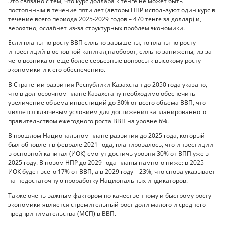
Это связано с тем, что курс доллара к тенге не может быть
постоянным в течение пяти лет (авторы НПР используют один курс в
течение всего периода 2025-2029 годов – 470 тенге за доллар) и,
вероятно, ослабнет из-за структурных проблем экономики.
Если планы по росту ВВП сильно завышены, то планы по росту
инвестиций в основной капитал,наоборот, сильно занижены, из-за
чего возникают еще более серьезные вопросы к высокому росту
экономики и к его обеспечению.
В Стратегии развития Республики Казахстан до 2050 года указано,
что в долгосрочном плане Казахстану необходимо обеспечить
увеличение объема инвестиций до 30% от всего объема ВВП, что
является ключевым условием для достижения запланированного
правительством ежегодного роста ВВП на уровне 6%.
В прошлом Национальном плане развития до 2025 года, который
был обновлен в феврале 2021 года, планировалось, что инвестиции
в основной капитал (ИОК) смогут достичь уровня 30% от ВПП уже в
2025 году. В новом НПР до 2029 года планы намного ниже: в 2025
ИОК будет всего 17% от ВВП, а в 2029 году – 23%, что снова указывает
на недостаточную проработку Национальных индикаторов.
Также очень важным фактором по качественному и быстрому росту
экономики является стремительный рост доли малого и среднего
предпринимательства (МСП) в ВВП.