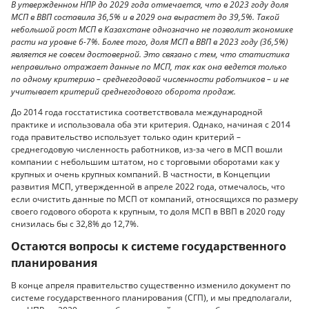
В утвержденном НПР до 2029 года отмечается, что в 2023 году доля
МСП в ВВП составила 36,5% и в 2029 она вырастет до 39,5%. Такой
небольшой рост МСП в Казахстане однозначно не позволит экономике
расти на уровне 6-7%. Более того, доля МСП в ВВП в 2023 году (36,5%)
является не совсем достоверной. Это связано с тем, что статистика
неправильно отражает данные по МСП, так как она ведется только
по одному критерию – среднегодовой численности работников – и не
учитывает критерий среднегодового оборота продаж.
До 2014 года госстатистика соответствовала международной
практике и использовала оба эти критерия. Однако, начиная с 2014
года правительство использует только один критерий –
среднегодовую численность работников, из-за чего в МСП вошли
компании с небольшим штатом, но с торговыми оборотами как у
крупных и очень крупных компаний. В частности, в Концепции
развития МСП, утвержденной в апреле 2022 года, отмечалось, что
если очистить данные по МСП от компаний, относящихся по размеру
своего годового оборота к крупным, то доля МСП в ВВП в 2020 году
снизилась бы с 32,8% до 12,7%.
Остаются вопросы к системе государственного
планирования
В конце апреля правительство существенно изменило документ по
системе государственного планирования (СГП), и мы предполагали,