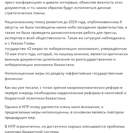
пресс-конференциях и давали интервью, объясняя важность этих
документов, и то, каким образом будут исполняться данные
стратегические планы.
Национальному плану развития до 2029 года, опубликованному 6
августа, не были посвящены какие-либо заседания правительства, а
также не была проведена разъяснительная работа для прессы,
экспертов и всей общественности. Такая же ситуация наблюдалась
и с Указом Главы
государства «О мерах по либерализации экономики», утверждённом
10 мая этого года, который, по нашему мнению, является критически
важным документом целеполагания по разгосударствлению и
либерализации экономики Казахстана.
Неполноценные меры по разделу «эффективные государственные
финансы»
Как мы уже писали, с точки зрения макроэкономических реформ в
первую очередь необходимы кардинальные реформы в налоговой и
бюджетной политиках Казахстана.
Однако в НПР этому уделяется очень мало внимания, а
предлагаемые меры неполноценны, в основном являясь повтором
предыдущих мер.
В НПР ограниченно, но достаточно хорошо описываются проблемы
налогово-бюджетной системы