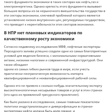
такого фундамента экономики в таких секторах как нефть,газ и
электроэнергетика. Однако крепость этого фундамента вызывает
большие вопросы из-за нерыночного вмешательства государства в
эти секторы экономики, ключевой проблемой которого является
установление низких внутренних цен, регулируемых государством,
что приводит к нерентабельности этих секторов экономики.
В НПР нет плановых индикаторов по
качественному росту экономики
Согласно недавнему исследованию МВФ, нефтяные экспортеры
Персидского залива успешно создали одни из самых благоприятных
условий для ведения бизнеса, с минимальными нормативными
актами, низкими налогами и современной инфраструктурой. Они
также обладают
одним из самых гибких рынков труда в мире, если учесть
практически неограниченную возможность импорта
квалифицированной и неквалифицированной рабочей силы.
Однако это не привело к сколько-нибудь значительному экспорту
высокотехнологичных несырьевых товаров и услуг в этих странах
(это одно из проявлений «ресурсного проклятия»).
Как было указано в исследовании, самым главным показателем
политики индустриализации и диверсификации в странах-
экспортерах нефти должна быть доля средне- и