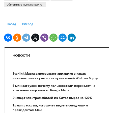
обменные пункты валют
Предыдущий: Аналитики дали прогноз по инфляции
Следующий: Какие шансы у Казахстана пережить антиросси
Назад
Вперед
НОВОСТИ
Starlink Маска завоевывает авиацию: в каких
авиакомпаниях уже есть спутниковый Wi-Fi на борту
6 млн загрузок: почему пользователи переходят на
этот навигатор вместо Google Maps
Экспорт электромобилей из Китая вырос на 120%
Трамп раскрыл, кого хочет видеть следующим
президентом США