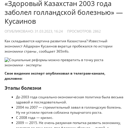
«Здоровый Казахстан 2003 года
заболел голландской болезнью» —
Кусаинов
ОПУБЛИКОВАНО: 31.03.2023, 16:24
ПРОСМОТРОВ:
2862
Как складывается картина развития Казахстана? Известный
экономист Айдархан Кусаинов вкратце пробежался по истории
экономики страны , сообщает 365info.
Свое видение эксперт опубликовал в телеграм-канале,
дословно:
Этапы болезни
До 2003 года социально-экономическая политика была весьма
здравой и последовательной.
2004 по 2007 — стремительный завал в голландскую болезнь.
Ну не устояли против соблазна пузырчатого роста.
С 2008 года — кризис.
2009 — 2015. Не очень разумная попытка развить экономику,
заливая ее деньгами, под флагами «бизнес — тупой, а