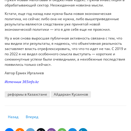
обрабатывающий сектор. Неожиданная новизна мысли.
Кстати, еще год назад нам нужна была новая экономическая
политика, но сейчас либо она не нужна, либо вышеприведенные
результаты являются следствием уже принятой новой
экономической политики — это я для себя еще не прояснил.
Ну а моя снова выросшая публичная активность связана с тем, что
мы видим эти результаты, я надеюсь, что объективная реальность
заставляет власть отрефлексировать, что что-то идет не так. С 2019 и
по 2022 я не видел особенного смысла выступать — короткие и
сиюминутные успехи были очевидными, а неизбежные последствия
появились только сейчас».
Автор Ермек Иргалиев
Источник 365info.kz
реформы в Казахстане
Айдархан Кусаинов
Предыдущий: Зачем создавать единый финансовый рынок в ЕАЭС
Следующий: Аналитики оценили будущее казахстанской и 
Назад
Вперед