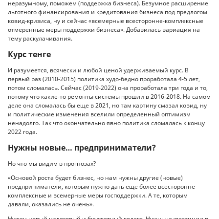
неразумному, поможем (поддержка бизнеса). Безумное расширение
льготного финансирования и кредитования бизнеса под предлогом
ковид-кризиса, ну и сейчас «всемерные всесторонне-комплексные
отмеренные меры поддержки бизнеса». Добавилась вариация на
тему раскулачивания.
Курс тенге
И разумеется, всячески и любой ценой удерживаемый курс. В
первый раз (2010-2015) политика худо-бедно проработала 4-5 лет,
потом сломалась. Сейчас (2019-2022) она проработала три года и то,
потому что какие-то ремонты системы прошли в 2016-2018. На самом
деле она сломалась бы еще в 2021, но там картину смазал ковид, ну
и политические изменения вселили определенный оптимизм
ненадолго. Так что окончательно явно политика сломалась к концу
2022 года.
Нужны новые… предприниматели?
Но что мы видим в прогнозах?
«Основой роста будет бизнес, но нам нужны другие (новые)
предприниматели, которым нужно дать еще более всесторонне-
комплексные и всемерные меры господдержки. А те, которым
давали, оказались не очень».
Нужен новый налоговый и бюджетный кодекс. Нужны инвестиции в