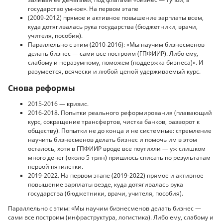
государство умное». На первом этапе
(2009-2012) прямое и активное повышение зарплаты всем,
куда дотягивалась рука государства (бюджетники, врачи,
учителя, пособия).
Параллельно с этим (2010-2016): «Мы научим бизнесменов
делать бизнес — сами все построим (ГПФИИР). Либо ему,
слабому и неразумному, поможем (поддержка бизнеса)». И
разумеется, всячески и любой ценой удерживаемый курс.
Снова реформы
2015-2016 — кризис.
2016-2018. Попытки реального реформирования (плавающий
курс, сокращение трансфертов, чистка банков, разворот к
обществу). Попытки не до конца и не системные: стремление
научить бизнесменов делать бизнес и помочь им в этом
осталось, хотя в ГПФИИР вроде все поутихли — уж слишком
много денег (около 5 трлн) пришлось списать по результатам
первой пятилетки.
2019-2022. На первом этапе (2019-2022) прямое и активное
повышение зарплаты везде, куда дотягивалась рука
государства (бюджетники, врачи, учителя, пособия).
Параллельно с этим: «Мы научим бизнесменов делать бизнес —
сами все построим (инфраструктура, логистика). Либо ему, слабому и