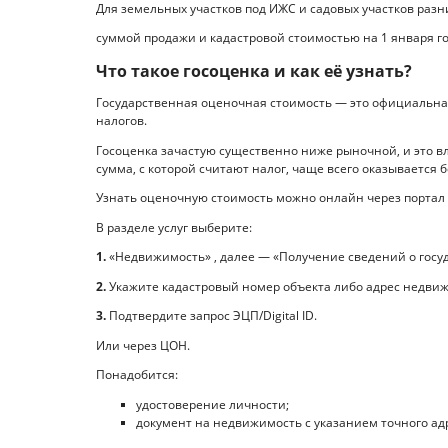
Для земельных участков под ИЖС и садовых участков разн
суммой продажи и кадастровой стоимостью на 1 января год
Что такое госоценка и как её узнать?
Государственная оценочная стоимость — это официальна
налогов.
Госоценка зачастую существенно ниже рыночной, и это в
сумма, с которой считают налог, чаще всего оказывается 
Узнать оценочную стоимость можно онлайн через портал 
В разделе услуг выберите:
1.
«Недвижимость» , далее — «Получение сведений о госу
2.
Укажите кадастровый номер объекта либо адрес недви
3.
Подтвердите запрос ЭЦП/Digital ID.
Или через ЦОН.
Понадобится:
удостоверение личности;
документ на недвижимость с указанием точного адр