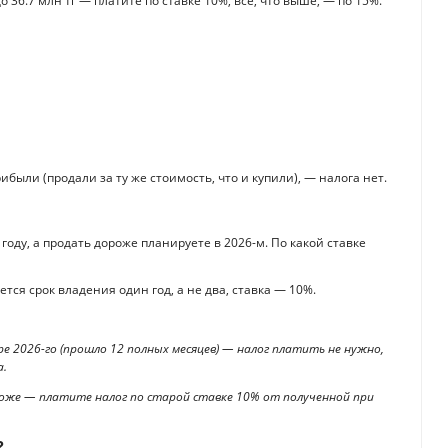
36.7 млн тг — платите по ставке 10%, всё, что выше, — по 15%.
ибыли (продали за ту же стоимость, что и купили), — налога нет.
году, а продать дороже планируете в 2026-м. По какой ставке
тся срок владения один год, а не два, ставка — 10%.
бре 2026-го (прошло 12 полных месяцев) — налог платить не нужно,
а.
дороже — платите налог по старой ставке 10% от полученной при
?