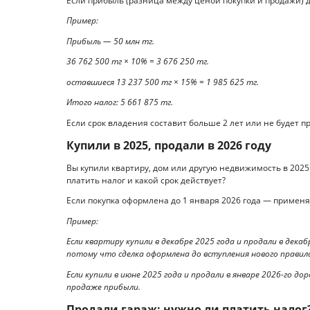
Если прибыль (разница между ценой покупки и продажи) до 
Пример:
Прибыль — 50 млн тг.
36 762 500 тг × 10% = 3 676 250 тг.
оставшиеся 13 237 500 тг × 15% = 1 985 625 тг.
Итого налог: 5 661 875 тг.
Если срок владения составит больше 2 лет или не будет пр
Купили в 2025, продали в 2026 году
Вы купили квартиру, дом или другую недвижимость в 2025 
платить налог и какой срок действует?
Если покупка оформлена до 1 января 2026 года — применяе
Пример:
Если квартиру купили в декабре 2025 года и продали в дека
потому что сделка оформлена до вступления нового правил
Если купили в июне 2025 года и продали в январе 2026-го 
продаже прибыли.
Продали гараж: нужно ли платить налог