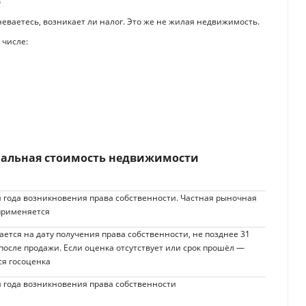
неваетесь, возникает ли налог. Это же не жилая недвижимость.
 числе:
ачальная стоимость недвижимости
я года возникновения права собственности. Частная рыночная
применяется
ается на дату получения права собственности, не позднее 31
 после продажи. Если оценка отсутствует или срок прошёл —
ся госоценка
я года возникновения права собственности