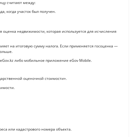
ицу считают между:
а, когда участок был получен.
я оценка недвижимости, которая используется для исчисления
лияет на итоговую сумму налога. Если применяется госоценка —
больше.
eGov.kz либо мобильное приложение eGov Mobile.
дарственной оценочной стоимости».
жимости.
еса или кадастрового номера объекта.