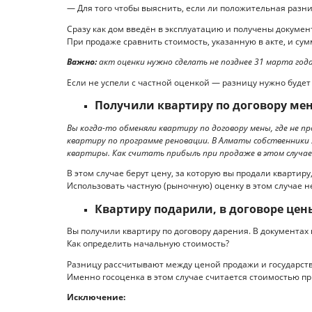
— Для того чтобы выяснить, если ли положительная разни
Сразу как дом введён в эксплуатацию и получены документ
При продаже сравнить стоимость, указанную в акте, и сум
Важно:
акт оценки нужно сделать не позднее 31 марта года,
Если не успели с частной оценкой — разницу нужно будет
Получили квартиру по договору мен
Вы когда-то обменяли квартиру по договору мены, где не п
квартиру по программе реновации. В Алматы собственники
квартиры. Как считать прибыль при продаже в этом случа
В этом случае берут цену, за которую вы продали квартир
Использовать частную (рыночную) оценку в этом случае н
Квартиру подарили, в договоре цен
Вы получили квартиру по договору дарения. В документах н
Как определить начальную стоимость?
Разницу рассчитывают между ценой продажи и государст
Именно госоценка в этом случае считается стоимостью п
Исключение: