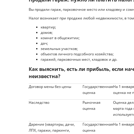
Вы продали гараж, парковочное место или кладовку и сом
Налог возникает при продаже любой недвижимости, в том
квартир;
домов;
комнат в общежитии;
дач;
земельных участков;
объектов личного подсобного хозяйства;
гаражей, парковочных мест, кладовок и др.
Как выяснить, есть ли прибыль, если н
неизвестна?
Договор мены без цены
Государственная
На 1 январ
оценка
оценка не 
Наследство
Рыночная
Оценка дел
оценка
марта года
использует
Дарение (квартиры, дачи,
Государственная
На 1 январ
ЛПХ, гаражи, паркинги,
оценка