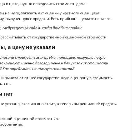
ца в цене, нужно определить стоимость дома.
ы на него, заказать акт оценки у частного оценщика.
му, вырученную с продажи. Есть прибыль — уплатите налог.
 следующего за годом, когда дом был продан.
 рассчитывать от государственной оценочной стоимости.
ы, а цену не указали
рописана стоимость жилья. Или, например, получили новую
 заключают именно договор мены и без указания стоимости
е? Как определить начальную стоимость?
у, и вычитают от неё государственную оценочную стоимость.
ельзя.
ы нет
е указано, сколько она стоит, а теперь вы решили её продать.
венной оценочной стоимостью.
риобретения.