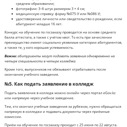
среднем образовании;
фотографии: 3–6 штук размером 3 × 4 см;
медицинскую справку: форму №075-У или №086-У;
удостоверение личности или свидетельство о рождении, если
абитуриент младше 16 лет.
Конкурс на обучение по госзаказу проводится на основе среднего
балла аттестата, а также с учётом квот. То есть при зачислении
преимущество имеют социально уязвимые категории абитуриентов,
а также те, у кого хорошая успеваемость.
Важно:
абитуриенты могут подавать заявления одновременно на
четыре специальности в четыре колледжа.
Кроме того, выпускников не обязывают отрабатывать после
окончания учебного заведения.
№5. Как подать заявление в колледж
Подать заявление в колледж можно онлайн через портал eGov.kz
или напрямую через учебное заведение.
Тем, кто окончил учебные заведения за рубежом, нужно обращаться
напрямую в колледжи и подавать документы через приёмные
комиссии.
Приём на обучение по госзаказу проходит с 25 июня по 22 августа.