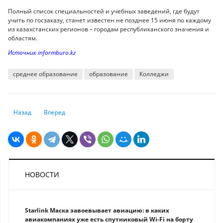
Полный список специальностей и учебных заведений, где будут
учить по госзаказу, станет известен не позднее 15 июня по каждому
из казахстанских регионов – городам республиканского значения и
областям.
Источник informburo.kz
среднее образование
образование
Колледжи
Предыдущий: Летние хлопоты. Почему страхование детей – это очень
Следующий: Партнерская ипотека в Казахстане: о чем важн
Назад
Вперед
НОВОСТИ
Starlink Маска завоевывает авиацию: в каких
авиакомпаниях уже есть спутниковый Wi-Fi на борту