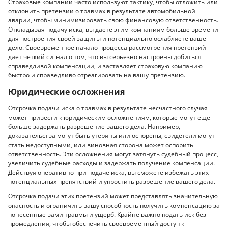
Страховые компании часто используют тактику, чтобы отложить или
отклонить претензии о травмах в результате автомобильной
аварии, чтобы минимизировать свою финансовую ответственность.
Откладывая подачу иска, вы даете этим компаниям больше времени
для построения своей защиты и потенциально ослабляете ваше
дело. Своевременное начало процесса рассмотрения претензий
дает четкий сигнал о том, что вы серьезно настроены добиться
справедливой компенсации, и заставляет страховую компанию
быстро и справедливо отреагировать на вашу претензию.
Юридические осложнения
Отсрочка подачи иска о травмах в результате несчастного случая
может привести к юридическим осложнениям, которые могут еще
больше задержать разрешение вашего дела. Например,
доказательства могут быть утеряны или оспорены, свидетели могут
стать недоступными, или виновная сторона может оспорить
ответственность. Эти осложнения могут затянуть судебный процесс,
увеличить судебные расходы и задержать получение компенсации.
Действуя оперативно при подаче иска, вы сможете избежать этих
потенциальных препятствий и упростить разрешение вашего дела.
Отсрочка подачи этих претензий может представлять значительную
опасность и ограничить вашу способность получить компенсацию за
понесенные вами травмы и ущерб. Крайне важно подать иск без
промедления, чтобы обеспечить своевременный доступ к