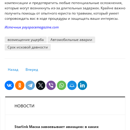
компенсации и предотвратить любые потенциальные осложнения,
которые могут возникнуть из-за длительных задержек. Крайне важно
получить помощь от опытного юриста по травмам, который умеет
сопровождать вас в ходе процедуры и защищать ваши интересы.
Источник payspacemagazine.com
возмещение ущерба
Автомобильные аварии
Срок исковой давности
Предыдущий: Хроническая финансовая недостаточность: медицина Каз
Следующий: Из чьих зарплат не должны удерживать взносы
Назад
Вперед
НОВОСТИ
Starlink Маска завоевывает авиацию: в каких