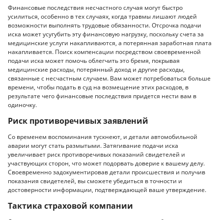
Финансовые последствия несчастного случая могут быстро
усилиться, особенно в тех случаях, когда травмы лишают людей
возможности выполнять трудовые обязанности. Отсрочка подачи
иска может усугубить эту финансовую нагрузку, поскольку счета за
медицинские услуги накапливаются, а потерянная заработная плата
накапливается. Поиск компенсации посредством своевременной
подачи иска может помочь облегчить это бремя, покрывая
медицинские расходы, потерянный доход и другие расходы,
связанные с несчастным случаем. Вам может потребоваться больше
времени, чтобы подать в суд на возмещение этих расходов, в
результате чего финансовые последствия придется нести вам в
одиночку.
Риск противоречивых заявлений
Со временем воспоминания тускнеют, и детали автомобильной
аварии могут стать размытыми. Затягивание подачи иска
увеличивает риск противоречивых показаний свидетелей и
участвующих сторон, что может подорвать доверие к вашему делу.
Своевременно задокументировав детали происшествия и получив
показания свидетелей, вы сможете убедиться в точности и
достоверности информации, подтверждающей ваше утверждение.
Тактика страховой компании