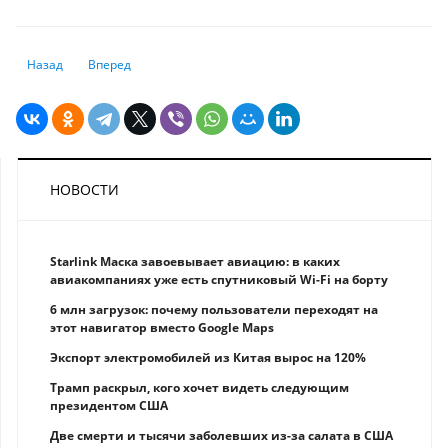
Предыдущий: Ипотека на вторичное жильё в Казахстане: условия банк
Следующий: Золото как новая опора: Центральная Азия ме
Назад
Вперед
НОВОСТИ
Starlink Маска завоевывает авиацию: в каких
авиакомпаниях уже есть спутниковый Wi-Fi на борту
6 млн загрузок: почему пользователи переходят на
этот навигатор вместо Google Maps
Экспорт электромобилей из Китая вырос на 120%
Трамп раскрыл, кого хочет видеть следующим
президентом США
Две смерти и тысячи заболевших из-за салата в США