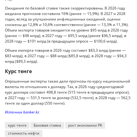
Ожидания по базовой ставке также скорректированы. В 2026 году
медиана прогнозов составила 16% (ранее — 15,9%). В 2027 и 2028
годах, вслед за улучшением инфляционных ожиданий, оценки
снижены до 12,8% и 10,6% соответственно (ранее — 13,3% и 11,3%).
Объем экспорта товаров ожидается на уровне $95 млрд в 2026 году
(ранее — $98 млрд), в 2027 году — $95,5 млрд (ранее $96,5 млрд), в
2028 году — $101 млрд (в предыдущем опросе — $100,6 млрд).
Объем импорта товаров в 2026 году составит $83,3 млрд (ранее —
$83 млрд), в 2027 году — $88 млрд ($85,8 млрд), в 2028 году — $94,3
млрд ($89,3 млрд).
Курс тенге
Опрошенные эксперты также дали прогнозы по курсу национальной
валюты по отношению к доллару. Так, в 2026 году среднегодовой
курс доллара составит 498,8 тенге (515 тенге в предыдущем опросе),
в 2027 году — 531,5 тенге за доллар (532,5 тенге), в 2028 году — 562,5
тенге за один доллар (550 тенге).
Источник banker.kz
курс тенге
Базовая ставка
рост экономики РК
стоимость нефти