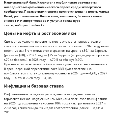
Национальный банк Казахстана опубликовал результаты
очередного макроэкономического опроса среди экспертного
сообщества. Параметрами опроса являются цена на нефть марки
Brent, рост экономики Казахстана, инфляция, базовая ставка,
экспорт и импорт товаров и услуг, а также курс
тенге,сообщает banker.kz.
Цены на нефть и рост экономики
Сценарные условия по цене на нефть эксперты пересмотрели в
сторону повышения на всем прогнозном горизонте. В 2026 году цена
нефти марки Brent ожидается в среднем на уровне $86,1 за баррель
(ранее — $80), в 2027 году — $75 за баррель (в предыдущем опросе —
$70 за баррель), в 2028 году — $70,5 за «бочку» ($70).
Прогнозы роста экономики Казахстана существенно не изменились.
В среднесрочной перспективе рост ВВП будет постепенно
приближаться к потенциальному уровню: в 2026 году — 4,9%, в 2027
году — 4,7%, в 2028 году — 4,3%.
Инфляция и базовая ставка
Инфляционные ожидания респондентов на среднесрочном
горизонте несколько улучшились. Медиана прогнозов по инфляции
на 2026 год сохранена на уровне 10%, тогда как прогнозы на 2027 и
2028 годы снижены до 8% и 6,8% соответственно (ранее — 8,6% и
7%).