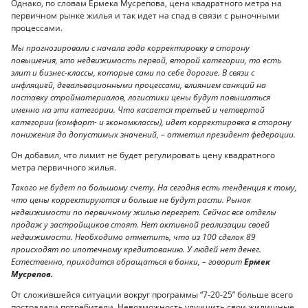
Однако, по словам Ермека Мусрепова, цена квадратного метра на
первичном рынке жилья и так идет на спад в связи с рыночными
процессами.
Мы прогнозировали с начала года корректировку в сторону
повышения, это недвижимость первой, второй категории, то есть
элит и бизнес-классы, которые сами по себе дорогие. В связи с
инфляцией, девальвационными процессами, влиянием санкций на
поставку стройматериалов, логистики цены будут повышаться
именно на эти категории. Что касается третьей и четвертой
категории (комфорт- и экономклассы), идет корректировка в сторону
понижения до допустимых значений, – отметил президент федерации.
Он добавил, что лимит не будет регулировать цену квадратного
метра первичного жилья.
Такого не будет по большому счету. На сегодня есть тенденция к тому,
что цены корректируются и больше не будут расти. Рынок
недвижимости по первичному жилью перегрет. Сейчас все отделы
продаж у застройщиков стоят. Нет активной реализации своей
недвижимости. Необходимо отметить, что из 100 сделок 89
происходят по ипотечному кредитованию. У людей нет денег.
Естественно, приходится обращаться в банки, – говорит
Ермек
Мусрепов.
От сложившейся ситуации вокруг программы “7-20-25” больше всего
пострадали потребители. Невозможность улучшить свои жилищные