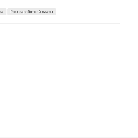
та
Рост заработной платы
политику страны
а? ТОП-7 полезных советов