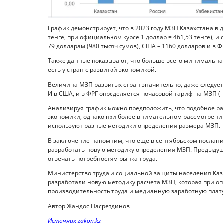
График демонстрирует, что в 2023 году МЗП Казахстана в
тенге, при официальном курсе 1 доллар = 461,53 тенге), и 
79 долларам (980 тысяч сумов), США – 1160 долларов и в Ф
Также данные показывают, что больше всего минимальная 
есть у стран с развитой экономикой.
Величина МЗП развитых стран значительно, даже следует
И в США, и в ФРГ определяется почасовой тариф на МЗП (на
Анализируя график можно предположить, что подобное ра
экономики, однако при более внимательном рассмотрении
используют разные методики определения размера МЗП.
В заключение напомним, что еще в сентябрьском послани
разработать новую методику определения МЗП. Предыдущ
отвечать потребностям рынка труда.
Министерство труда и социальной защиты населения Каз
разработали новую методику расчета МЗП, которая при 
производительность труда и медианную заработную плату
Автор Жандос Насретдинов
Источник zakon.kz