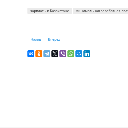
зарплаты в Казахстане
минимальная заработная пла
Предыдущий: Бедные люди: как малоимущие влияют на 
Следующий: Как выбрать хорошего застройщик
Назад
Вперед