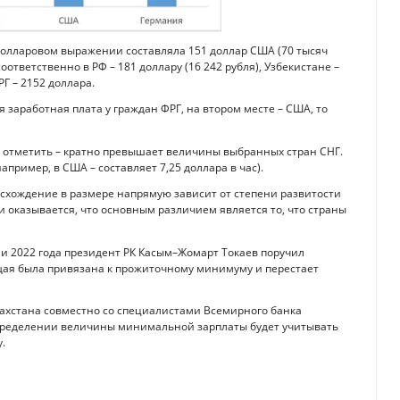
 долларовом выражении составляла 151 доллар США (70 тысяч
соответственно в РФ – 181 доллару (16 242 рубля), Узбекистане –
РГ – 2152 доллара.
заработная плата у граждан ФРГ, на втором месте – США, то
 отметить – кратно превышает величины выбранных стран СНГ.
пример, в США – составляет 7,25 доллара в час).
схождение в размере напрямую зависит от степени развитости
 оказывается, что основным различием является то, что страны
и 2022 года президент РК Касым–Жомарт Токаев поручил
ая была привязана к прожиточному минимуму и перестает
ахстана совместно со специалистами Всемирного банка
определении величины минимальной зарплаты будет учитывать
.