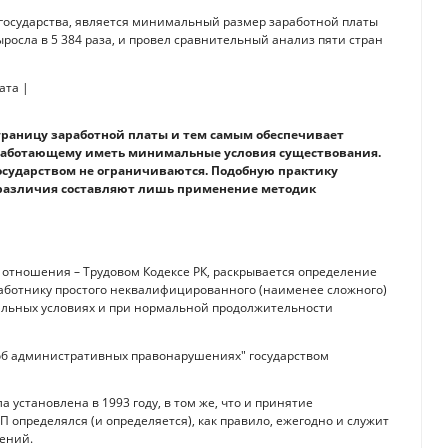
государства, является минимальный размер заработной платы
выросла в 5 384 раза, и провел сравнительный анализ пяти стран
раницу заработной платы и тем самым обеспечивает
аботающему иметь минимальные условия существования.
осударством не ограничиваются. Подобную практику
 различия составляют лишь применение методик
 отношения – Трудовом Кодексе РК, раскрывается определение
аботнику простого неквалифицированного (наименее сложного)
альных условиях и при нормальной продолжительности
 об административных правонарушениях" государством
установлена в 1993 году, в том же, что и принятие
определялся (и определяется), как правило, ежегодно и служит
ений.