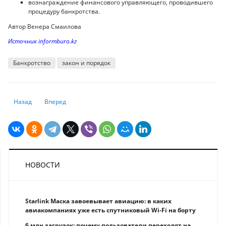
вознаграждение финансового управляющего, проводившего
процедуру банкротства.
Автор Венера Смаилова
Источник informburo.kz
Банкротство
закон и порядок
Предыдущий: Сколько стоит каско на китайские авто в 2025 году: исс
Следующий: Дропперство: как не стать соучастником моше
Назад
Вперед
НОВОСТИ
Starlink Маска завоевывает авиацию: в каких
авиакомпаниях уже есть спутниковый Wi-Fi на борту
6 млн загрузок: почему пользователи переходят на