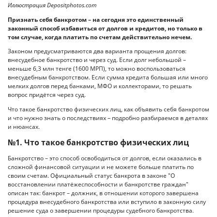
Иллюстрация Depositphotos.com
Признать себя банкротом – на сегодня это единственный
законный способ избавиться от долгов и кредитов, но только в
том случае, когда платить по счетам действительно нечем.
Законом предусматриваются два варианта прощения долгов:
внесудебное банкротство и через суд. Если долг небольшой –
меньше 6,3 млн тенге (1600 МРП), то можно воспользоваться
внесудебным банкротством. Если сумма кредита большая или много
мелких долгов перед банками, МФО и коллекторами, то решать
вопрос придётся через суд.
Что такое банкротство физических лиц, как объявить себя банкротом
и что нужно знать о последствиях – подробно разбираемся в деталях
и нюансах.
№1. Что такое банкротство физических лиц
Банкротство – это способ освободиться от долгов, если оказались в
сложной финансовой ситуации и не можете больше платить по
своим счетам. Официальный статус банкрота в законе "О
восстановлении платёжеспособности и банкротстве граждан"
описан так: банкрот – должник, в отношении которого завершена
процедура внесудебного банкротства или вступило в законную силу
решение суда о завершении процедуры судебного банкротства.