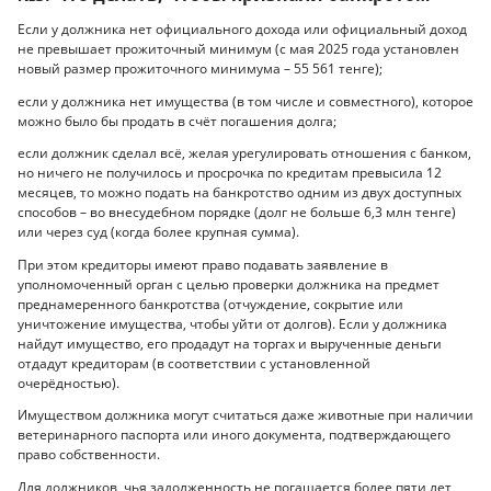
Если у должника нет официального дохода или официальный доход
не превышает прожиточный минимум (с мая 2025 года установлен
новый размер прожиточного минимума – 55 561 тенге);
если у должника нет имущества (в том числе и совместного), которое
можно было бы продать в счёт погашения долга;
если должник сделал всё, желая урегулировать отношения с банком,
но ничего не получилось и просрочка по кредитам превысила 12
месяцев, то можно подать на банкротство одним из двух доступных
способов – во внесудебном порядке (долг не больше 6,3 млн тенге)
или через суд (когда более крупная сумма).
При этом кредиторы имеют право подавать заявление в
уполномоченный орган с целью проверки должника на предмет
преднамеренного банкротства (отчуждение, сокрытие или
уничтожение имущества, чтобы уйти от долгов). Если у должника
найдут имущество, его продадут на торгах и вырученные деньги
отдадут кредиторам (в соответствии с установленной
очерёдностью).
Имуществом должника могут считаться даже животные при наличии
ветеринарного паспорта или иного документа, подтверждающего
право собственности.
Для должников, чья задолженность не погашается более пяти лет,