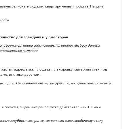
указаны балконы и лоджии, квартиру нельзя продать. На деле
тельство для граждан» и у риелторов.
м, оформляет права собственности, обновляет базу данных
министерства юстиции.
илья: адрес, этаж, площадь, планировку, материал стен, год
аже, ипотеке, дарении.
паспорта. Они выполняют ту же функцию, но оформлены по новым
а и госакты, выданные ранее, тоже действительны. С ними
анные государством ранее, сохраняют свою юридическую силу