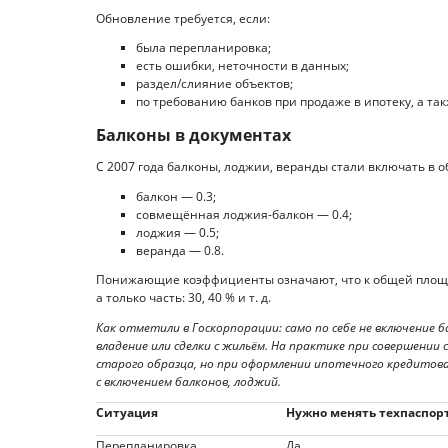
Обновление требуется, если:
была перепланировка;
есть ошибки, неточности в данных;
раздел/слияние объектов;
по требованию банков при продаже в ипотеку, а та
Балконы в документах
С 2007 года балконы, лоджии, веранды стали включать 
балкон — 0.3;
совмещённая лоджия-балкон — 0.4;
лоджия — 0.5;
веранда — 0.8.
Понижающие коэффициенты означают, что к общей площад
а только часть: 30, 40 % и т. д.
Как отметили в Госкорпорации: само по себе не включение 
владение или сделки с жильём. На практике при совершен
старого образца, но при оформлении ипотечного кредитов
с включением балконов, лоджий.
Ситуация
Нужно менять техпаспор
Перепланировка
Да