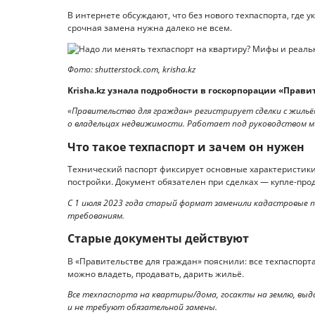
В интернете обсуждают, что без нового техпаспорта, где 
срочная замена нужна далеко не всем.
Фото: shutterstock.com, krisha.kz
Krisha.kz узнала подробности в госкорпорации «Прави
«Правительство для граждан» регистрирует сделки с жильё
о владельцах недвижимости. Работает под руководством 
Что такое техпаспорт и зачем он нужен
Технический паспорт фиксирует основные характеристики ж
постройки. Документ обязателен при сделках — купле-прод
С 1 июля 2023 года старый формат заменили кадастровые 
требованиям.
Старые документы действуют
В «Правительстве для граждан» пояснили: все техпаспорт
можно владеть, продавать, дарить жильё.
Все техпаспорта на квартиры/дома, госакты на землю, выд
и не требуют обязательной замены.