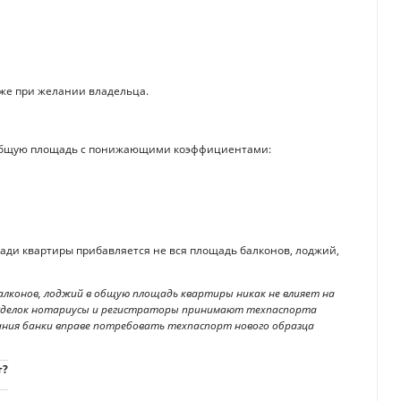
кже при желании владельца.
в общую площадь с понижающими коэффициентами:
и квартиры прибавляется не вся площадь балконов, лоджий,
балконов, лоджий в общую площадь квартиры никак не влияет на
ии сделок нотариусы и регистраторы принимают техпаспорта
ания банки вправе потребовать техпаспорт нового образца
т?