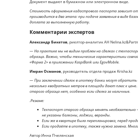
Документ выдают в бумажном или электронном виде.
Стоимость оформления кадастрового паспорта зависит от
производится в два этапа: при подаче заявления в виде ба
доплата за выполненную работу.
Комментарии экспертов
Александр Бикетов
, риелтор-аналитик АН Nelina.kz&Part
— На практике мы не видим проблем на сделках с техпасп
образца. Важно, чтобы технические характеристики совпада
«Форма 2» в приложении KaspiBank или EgovMobile.
Имран Османов
, руководитель отдела продаж Krisha.kz
— При заключении сделок в ипотеку банки могут обратить 
несколько квадратных метров в площади дают плюс к цене.
старого образца нет, особенно если сделка за наличные.
.Резюме:
Техпаспорт старого образца менять необязательно 
не указаны балконы, лоджии, веранды.
Если же в квартире была перепланировка, перед про
Если продаёте в ипотеку, также нужна замена. Мно
Автор Инна Пчелянская