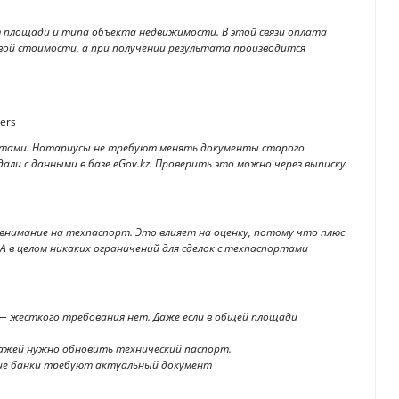
 площади и типа объекта недвижимости. В этой связи оплата
зовой стоимости, а при получении результата производится
ners
ортами. Нотариусы не требуют менять документы старого
ли с данными в базе eGov.kz. Проверить это можно через выписку
внимание на техпаспорт. Это влияет на оценку, потому что плюс
А в целом никаких ограничений для сделок с техпаспортами
— жёсткого требования нет. Даже если в общей площади
дажей нужно обновить технический паспорт.
гие банки требуют актуальный документ