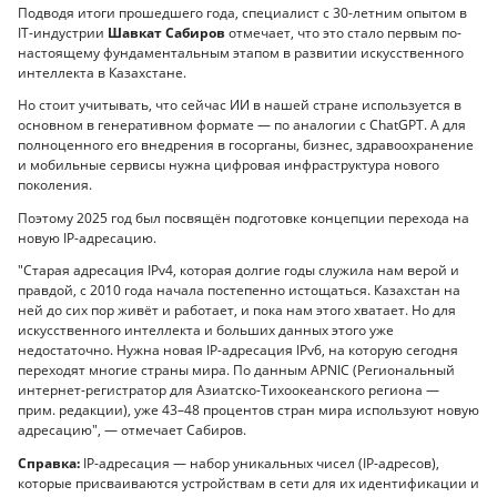
Подводя итоги прошедшего года, специалист с 30-летним опытом в
IT-индустрии
Шавкат Сабиров
отмечает, что это стало первым по-
настоящему фундаментальным этапом в развитии искусственного
интеллекта в Казахстане.
Но стоит учитывать, что сейчас ИИ в нашей стране используется в
основном в генеративном формате — по аналогии с ChatGPT. А для
полноценного его внедрения в госорганы, бизнес, здравоохранение
и мобильные сервисы нужна цифровая инфраструктура нового
поколения.
Поэтому 2025 год был посвящён подготовке концепции перехода на
новую IP-адресацию.
"Старая адресация IPv4, которая долгие годы служила нам верой и
правдой, с 2010 года начала постепенно истощаться. Казахстан на
ней до сих пор живёт и работает, и пока нам этого хватает. Но для
искусственного интеллекта и больших данных этого уже
недостаточно. Нужна новая IP-адресация IPv6, на которую сегодня
переходят многие страны мира. По данным APNIC (Региональный
интернет-регистратор для Азиатско-Тихоокеанского региона —
прим. редакции), уже 43–48 процентов стран мира используют новую
адресацию", — отмечает Сабиров.
Справка:
IP-адресация — набор уникальных чисел (IP-адресов),
которые присваиваются устройствам в сети для их идентификации и