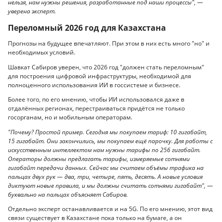
нельзя, нам нужны решения, разработанные под наши процессы", —
уверена эксперт.
Переломный 2026 год для Казахстана
Прогнозы на будущее впечатляют. При этом в них есть много "но" и
необходимых условий.
Шавкат Сабиров уверен, что 2026 год "должен стать переломным"
для построения цифровой инфраструктуры, необходимой для
полноценного использования ИИ в госсистеме и бизнесе.
Более того, по его мнению, чтобы ИИ использовался даже в
отдалённых регионах, перестраиваться придётся не только
госорганам, но и мобильным операторам.
"Почему? Простой пример. Сегодня мы покупаем тариф: 10 гигабайт,
15 гигабайт. Они закончились, мы покупаем ещё парочку. Для работы с
искусственным интеллектом нам нужны тарифы по 256 гигабайт.
Операторы должны предлагать тарифы, измеряемые сотнями
гигабайт передачи данных. Сейчас мы считаем объёмы трафика на
пальцах двух рук — два, три, четыре, пять, десять. А новые условия
диктуют новые правила, и мы должны считать сотнями гигабайт", —
буквально на пальцах объясняет Сабиров.
Отдельно эксперт останавливается и на 5G. По его мнению, этот вид
связи существует в Казахстане пока только на бумаге, а он