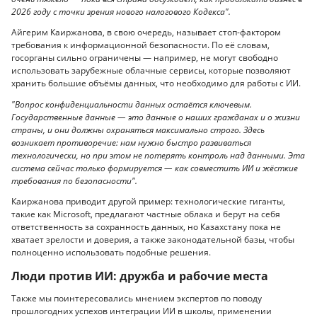
2026 году с точки зрения нового налогового Кодекса".
Айгерим Каиржанова, в свою очередь, называет стоп-фактором
требования к информационной безопасности. По её словам,
госорганы сильно ограничены — например, не могут свободно
использовать зарубежные облачные сервисы, которые позволяют
хранить большие объёмы данных, что необходимо для работы с ИИ.
"Вопрос конфиденциальности данных остаётся ключевым.
Государственные данные — это данные о наших гражданах и о жизни
страны, и они должны охраняться максимально строго. Здесь
возникает противоречие: нам нужно быстро развиваться
технологически, но при этом не потерять контроль над данными. Эта
система сейчас только формируется — как совместить ИИ и жёсткие
требования по безопасности".
Каиржанова приводит другой пример: технологические гиганты,
такие как Microsoft, предлагают частные облака и берут на себя
ответственность за сохранность данных, но Казахстану пока не
хватает зрелости и доверия, а также законодательной базы, чтобы
полноценно использовать подобные решения.
Люди против ИИ: дружба и рабочие места
Также мы поинтересовались мнением экспертов по поводу
прошлогодних успехов интеграции ИИ в школы, применении