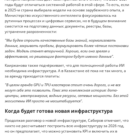
годы будут отличаться системной работой в этой сфере. То есть, если
в 2025-м страна выбирала модели на основе зарубежного опыта, а
Министерство искусственного интеллекта фокусировалось на
рутинных процессах и цифровых сервисах, но в будущем внимание
сместится на подготовку данных: документы, реестры, базы,
устранение разрозненности:
"Мы будем строить качественные базы знаний, нормализовать
данные, закрывать пробелы, формулировать более чёткие постановки
задач. Модель станет вторичной. Хорошо, если она зрелая и
эффективная, но решающим фактором будут именно данные".
Каиржанова также подчёркивает, что для полноценной работы ИИ
необходима инфраструктура. А в Казахстане её пока не так много, а
за аренду приходится платить:
"В целом аренда GPU и TPU-кластеров стоит очень дорого, и не все
могут себе это позволить. Плюс это комплексная история: дата-
центры, электроэнергия, водные ресурсы, сетевые мощности. Без этой
экосистемы ИИ просто не масштабируется".
Когда будет готова новая инфраструктура
Продолжая разговор о новой инфраструктуре, Сабиров отмечает, что
никто не рассчитывает построить всю инфраструктуру за 2026 год,
но он предполагает, что можно установить KPI и включить их в