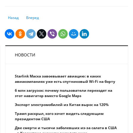
Предыдущий: «Потяну ли я ипотеку»: как оценить риски до подписани
Следующий: До нового, 2026 года осталось десять дней. Ка
Назад
Вперед
НОВОСТИ
Starlink Маска завоевывает авиацию: в каких
авиакомпаниях уже есть спутниковый Wi-Fi на борту
6 млн загрузок: почему пользователи переходят на
этот навигатор вместо Google Maps
Экспорт электромобилей из Китая вырос на 120%
Трамп раскрыл, кого хочет видеть следующим
президентом США
Две смерти и тысячи заболевших из-за салата в США