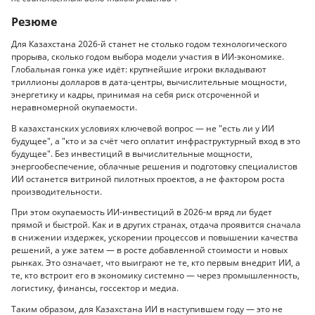
Резюме
Для Казахстана 2026-й станет не столько годом технологического
прорыва, сколько годом выбора модели участия в ИИ-экономике.
Глобальная гонка уже идёт: крупнейшие игроки вкладывают
триллионы долларов в дата-центры, вычислительные мощности,
энергетику и кадры, принимая на себя риск отсроченной и
неравномерной окупаемости.
В казахстанских условиях ключевой вопрос — не "есть ли у ИИ
будущее", а "кто и за счёт чего оплатит инфраструктурный вход в это
будущее". Без инвестиций в вычислительные мощности,
энергообеспечение, облачные решения и подготовку специалистов
ИИ останется витриной пилотных проектов, а не фактором роста
производительности.
При этом окупаемость ИИ-инвестиций в 2026-м вряд ли будет
прямой и быстрой. Как и в других странах, отдача проявится сначала
в снижении издержек, ускорении процессов и повышении качества
решений, а уже затем — в росте добавленной стоимости и новых
рынках. Это означает, что выиграют не те, кто первым внедрит ИИ, а
те, кто встроит его в экономику системно — через промышленность,
логистику, финансы, госсектор и медиа.
Таким образом, для Казахстана ИИ в наступившем году — это не