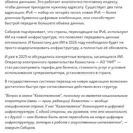
обмена данными. Это работает аналогично почтовому индексу,
чтобы данные приходили нужному адресату. Существует два типа
адресации: IPv4 — набор из четырёх чисел; новая IPv6 — более
длинные буквенно-цифровые комбинации, они способствуют
быстрой передаче большего объёма данных.
Сабиров подчёркивает, что страны, переходящие на IPv6, используют
ИИ на новой инфраструктуре, что позволяет передавать данные
оптимально. И Казахстану для ИИ в 2026 году необходимо будет не
просто модернизировать инфраструктуру, а полностью её обновлять.
И уже в 2025-м обсуждались конкретные вопросы, касающиеся ИИ.
Оператор электронного правительства Казахстана — АО "НИТ" —
стал рассматривать тарифы для бизнеса, стоимость услуг и условия
использования суперкомпьютера, установленного в стране.
В государственных системах переход на новую адресацию возможен
достаточно быстро при согласованных действиях всех структур.
"Вопрос в самом "Казахтелекоме", поскольку он является национальным
оператором (связи — прим. редакции). Казахстан — вообще
специфическая страна. У нас "Казахтелеком" доминирует в цифровой
инфраструктуре. С одной стороны, мы ругаемся, что это монополист,
а с другой — нам должно быть легче переходить на новую цифровую
инфраструктуру, готовую к работе с искусственным интеллектом", —
говорит Сабиров.