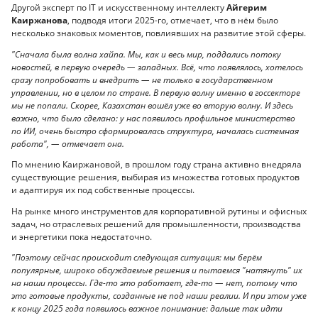
Другой эксперт по IT и искусственному интеллекту
Айгерим
Каиржанова
, подводя итоги 2025-го, отмечает, что в нём было
несколько знаковых моментов, повлиявших на развитие этой сферы.
"Сначала была волна хайпа. Мы, как и весь мир, поддались потоку
новостей, в первую очередь — западных. Всё, что появлялось, хотелось
сразу попробовать и внедрить — не только в государственном
управлении, но в целом по стране. В первую волну именно в госсекторе
мы не попали. Скорее, Казахстан вошёл уже во вторую волну. И здесь
важно, что было сделано: у нас появилось профильное министерство
по ИИ, очень быстро сформировалась структура, началась системная
работа", — отмечает она.
По мнению Каиржановой, в прошлом году страна активно внедряла
существующие решения, выбирая из множества готовых продуктов
и адаптируя их под собственные процессы.
На рынке много инструментов для корпоративной рутины и офисных
задач, но отраслевых решений для промышленности, производства
и энергетики пока недостаточно.
"Поэтому сейчас происходит следующая ситуация: мы берём
популярные, широко обсуждаемые решения и пытаемся "натянуть" их
на наши процессы. Где-то это работает, где-то — нет, потому что
это готовые продукты, созданные не под наши реалии. И при этом уже
к концу 2025 года появилось важное понимание: дальше так идти