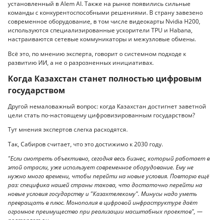
установленный в Alem AI. Также на рынке появились сильные
команды с конкурентоспособными решениями. В страну завезено
современное оборудование, в том числе видеокарты Nvidia H200,
используются специализированные ускорители TPU и Habana,
настраиваются сетевые коммуникаторы и межузловые обмены.
Всё это, по мнению эксперта, говорит о системном подходе к
развитию ИИ, а не о разрозненных инициативах.
Когда Казахстан станет полностью цифровым
государством
Другой немаловажный вопрос: когда Казахстан достигнет заветной
цели стать по-настоящему цифровизированным государством?
Тут мнения экспертов слегка расходятся.
Так, Сабиров считает, что это достижимо к 2030 году.
"Если смотреть объективно, сегодня весь бизнес, который работает в
этой отрасли, уже использует современное оборудование. Ему не
нужно много времени, чтобы перейти на новые условия. Повторю ещё
раз: специфика нашей страны такова, что достаточно перейти на
новые условия государству и "Казахтелекому". Минусы надо уметь
превращать в плюс. Монополия в цифровой инфраструктуре даёт
огромное преимущество при реализации масштабных проектов", —