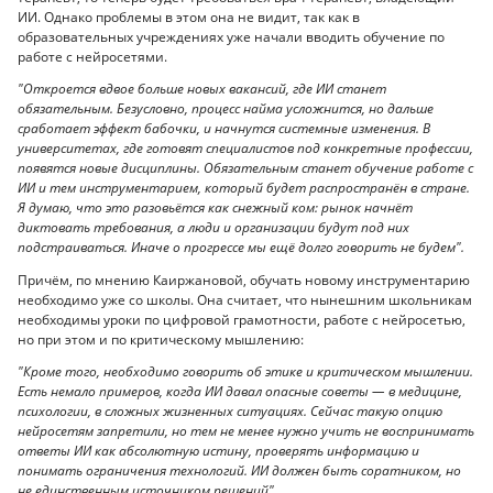
ИИ. Однако проблемы в этом она не видит, так как в
образовательных учреждениях уже начали вводить обучение по
работе с нейросетями.
"Откроется вдвое больше новых вакансий, где ИИ станет
обязательным. Безусловно, процесс найма усложнится, но дальше
сработает эффект бабочки, и начнутся системные изменения. В
университетах, где готовят специалистов под конкретные профессии,
появятся новые дисциплины. Обязательным станет обучение работе с
ИИ и тем инструментарием, который будет распространён в стране.
Я думаю, что это разовьётся как снежный ком: рынок начнёт
диктовать требования, а люди и организации будут под них
подстраиваться. Иначе о прогрессе мы ещё долго говорить не будем".
Причём, по мнению Каиржановой, обучать новому инструментарию
необходимо уже со школы. Она считает, что нынешним школьникам
необходимы уроки по цифровой грамотности, работе с нейросетью,
но при этом и по критическому мышлению:
"Кроме того, необходимо говорить об этике и критическом мышлении.
Есть немало примеров, когда ИИ давал опасные советы — в медицине,
психологии, в сложных жизненных ситуациях. Сейчас такую опцию
нейросетям запретили, но тем не менее нужно учить не воспринимать
ответы ИИ как абсолютную истину, проверять информацию и
понимать ограничения технологий. ИИ должен быть соратником, но
не единственным источником решений".