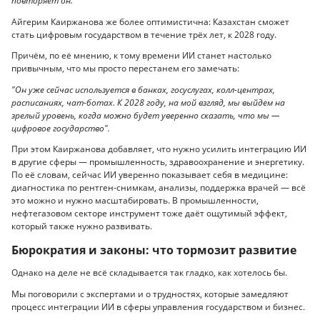
повторяет он.
Айгерим Каиржанова же более оптимистична: Казахстан сможет
стать цифровым государством в течение трёх лет, к 2028 году.
Причём, по её мнению, к тому времени ИИ станет настолько
привычным, что мы просто перестанем его замечать:
"Он уже сейчас используется в банках, госуслугах, колл-центрах,
расписаниях, чат-ботах. К 2028 году, на мой взгляд, мы выйдем на
зрелый уровень, когда можно будет уверенно сказать, что мы —
цифровое государство".
При этом Каиржанова добавляет, что нужно усилить интеграцию ИИ
в другие сферы — промышленность, здравоохранение и энергетику.
По её словам, сейчас ИИ уверенно показывает себя в медицине:
диагностика по рентген-снимкам, анализы, поддержка врачей — всё
это можно и нужно масштабировать. В промышленности,
нефтегазовом секторе инструмент тоже даёт ощутимый эффект,
который также нужно развивать.
Бюрократия и законы: что тормозит развитие
Однако на деле не всё складывается так гладко, как хотелось бы.
Мы поговорили с экспертами и о трудностях, которые замедляют
процесс интеграции ИИ в сферы управления государством и бизнес.