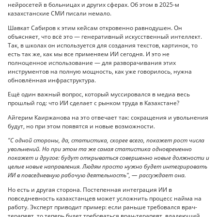
нейросетей в больницах и других сферах. Об этом в 2025-м
казахстанские СМИ писали немало.
Шавкат Сабиров к этим кейсам откровенно равнодушен. Он
объясняет, что всё это — генеративный искусственный интеллект.
Так, в школах он используется для создания текстов, картинок, то
есть так же, как мы все применяем ИИ сегодня. И это не
полноценное использование — для разворачивания этих
инструментов на полную мощность, как уже говорилось, нужна
обновлённая инфраструктура.
Ещё один важный вопрос, который муссировался в медиа весь
прошлый год: что ИИ сделает с рынком труда в Казахстане?
Айгерим Каиржанова на это отвечает так: сокращения и увольнения
будут, но при этом появятся и новые возможности.
"С одной стороны, да, статистика, скорее всего, покажет рост числа
увольнений. Но при этом та же самая статистика одновременно
покажет и другое: будут открываться совершенно новые должности и
целые новые направления. Людям просто нужно будет интегрировать
ИИ в повседневную рабочую деятельность", — рассуждает она.
Но есть и другая сторона. Постепенная интеграция ИИ в
повседневность казахстанцев может усложнить процесс найма на
работу. Эксперт приводит пример: если раньше требовался врач-
терапевт, то теперь будет требоваться врач-терапевт, владеющий