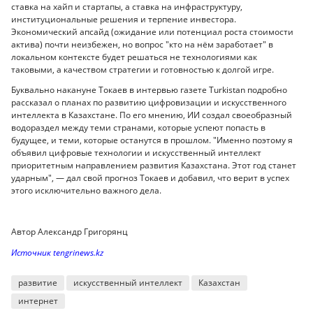
ставка на хайп и стартапы, а ставка на инфраструктуру,
институциональные решения и терпение инвестора.
Экономический апсайд (ожидание или потенциал роста стоимости
актива) почти неизбежен, но вопрос "кто на нём заработает" в
локальном контексте будет решаться не технологиями как
таковыми, а качеством стратегии и готовностью к долгой игре.
Буквально накануне Токаев в интервью газете Turkistan подробно
рассказал о планах по развитию цифровизации и искусственного
интеллекта в Казахстане. По его мнению, ИИ создал своеобразный
водораздел между теми странами, которые успеют попасть в
будущее, и теми, которые останутся в прошлом. "Именно поэтому я
объявил цифровые технологии и искусственный интеллект
приоритетным направлением развития Казахстана. Этот год станет
ударным", — дал свой прогноз Токаев и добавил, что верит в успех
этого исключительно важного дела.
Автор Александр Григорянц
Источник tengrinews.kz
развитие
искусственный интеллект
Казахстан
интернет