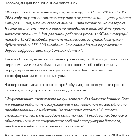
необходим для полноценной работы ИИ.
"Мы про 5G в Казахстане говорим, по-моему, с 2016 или 2018 года. И к
2025 году он у нас по-настоящему так и не реализован, — утверждает
Сабиров. — Всё, что мы сегодня видим — это значок 5G на телефоне.
Но это не значит, что мы реально находимся в сети 5G. Это просто
название станции. А для реальной работы в условиях 5G ваш текущий
тариф в 15–20 гигабайт улетит молниеносно за сутки. Нам нужен
будет трафик 256–300 гигабайт. Это совсем другие параметры и
другой цифровой мир, мир больших данных".
Таким образом, если вести речь о развитии, то 2026-й должен стать
переломным и для мобильных операторов: чтобы обеспечить
передачу больших объёмов данных, потребуется реальная
трансформация инфраструктуры.
Эксперт сравнивает это со "старой обувью, которая уже не просто
скрипит, а вся дырявая" и пора надеть новую:
"Искусственного интеллекта не существует без больших данных. Если
мы решили работать с искусственным интеллектом масштабно, то
преобразований не избежать. Не получится сказать: "У нас есть
суперкомпьютер, и мы продаём наши услуги…" Государству, бизнесу и
обществу нужна трансформация всей инфраструктуры для того,
чтобы мы вообще могли этим пользоваться".
Айгерим Каиржанова даёт свой прогноз. Она считает, что 2026–2027