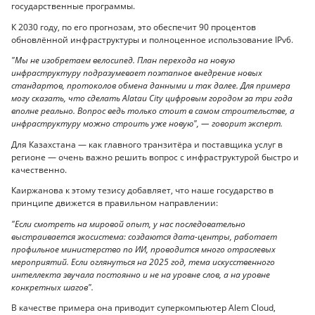
государственные программы.
К 2030 году, по его прогнозам, это обеспечит 90 процентов
обновлённой инфраструктуры и полноценное использование IPv6.
"Мы не изобретаем велосипед. План перехода на новую
инфраструктуру подразумевает поэтапное внедрение новых
стандартов, протоколов обмена данными и так далее. Для примера
могу сказать, что сделать Alatau City цифровым городом за три года
вполне реально. Вопрос ведь только стоит в самом строительстве, а
инфраструктуру можно строить уже новую", — говорит эксперт.
Для Казахстана — как главного транзитёра и поставщика услуг в
регионе — очень важно решить вопрос с инфраструктурой быстро и
качественно.
Каиржанова к этому тезису добавляет, что наше государство в
принципе движется в правильном направлении:
"Если смотреть на мировой опыт, у нас последовательно
выстраивается экосистема: создаются дата-центры, работает
профильное министерство по ИИ, проводится много отраслевых
мероприятий. Если оглянуться на 2025 год, тема искусственного
интеллекта звучала постоянно и не на уровне слов, а на уровне
конкретных шагов".
В качестве примера она приводит суперкомпьютер Alem Cloud,