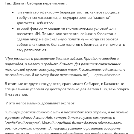
Так, Шавкат Сабиров перечисляет:
главный стоп-фактор — бюрократия, так как все процессы
требуют согласования, а государственная "машина"
двигается небыстро;
второй фактор — создание экономических условий для
развития ИИ. По мнению эксперта, сейчас в Казахстане
сделан упор на фискальную политику — когда стараются
собрать как можно больше налогов с бизнеса, а не помогать
ему развиваться.
"Про развитие и расширение бизнеса забыли. Причём не заводов и
пароходов, а малого и среднего бизнеса. Для развития современных
технологий нужны стимулирующие меры. К сожалению, в Казахстане
их сегодня нет. Я не смогу даже перечислить их", — признаётся он.
В отличие от других государств, сравнивает Сабиров, в Казахстане
специальные условия существуют только для Astana Hub, технопарка
IT-стартапов.
И это неправильно, добавляет эксперт:
"Стимулирование должно быть в масштабах всей страны, а не только
в рамках одного Astana Hub, который тоже нужен как пример и
"свадебный генерал". Малый и средний бизнес должен обеспечивать
рост экономики страны. В текущих условиях о развитии говорить
очень тяжело — пока вся страна обсуждает, как продолжать бизнес в