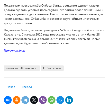
По данным пресс-службы Отбасы банка, введение единой ставки
должно сделать условия промежуточного займа более понятными и
предсказуемыми для клиентов. Несмотря на повышение ставки для
части заемщиков, Отбасы банк остается крупнейшим ипотечным
кредитором страны.
По данным банка, на него приходится 52% всей выданной ипотеки в
Казахстане. С начала 2026 года новоселье уже отметили более 28
тысяч клиентов банка, а свыше 378 тысяч человек открыли новые
депозиты для будущего приобретения жилья.
Источник kn.kz
ипотека в Казахстане
Отбасы банк
Предыдущий: Объясняем, можно ли заработать больше на пенсионн
Следующий: Больничный для самозанятых: как работает и ск
Назад
Вперед