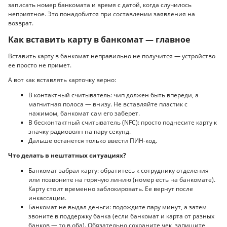
записать номер банкомата и время с датой, когда случилось
неприятное. Это понадобится при составлении заявления на
возврат.
Как вставить карту в банкомат — главное
Вставить карту в банкомат неправильно не получится — устройство
ее просто не примет.
А вот как вставлять карточку верно:
В контактный считыватель: чип должен быть впереди, а
магнитная полоса — внизу. Не вставляйте пластик с
нажимом, банкомат сам его заберет.
В бесконтактный считыватель (NFC): просто поднесите карту к
значку радиоволн на пару секунд.
Дальше останется только ввести ПИН-код.
Что делать в нештатных ситуациях?
Банкомат забрал карту: обратитесь к сотруднику отделения
или позвоните на горячую линию (номер есть на банкомате).
Карту стоит временно заблокировать. Ее вернут после
инкассации.
Банкомат не выдал деньги: подождите пару минут, а затем
звоните в поддержку банка (если банкомат и карта от разных
банков — то в оба). Обязательно сохраните чек, запишите