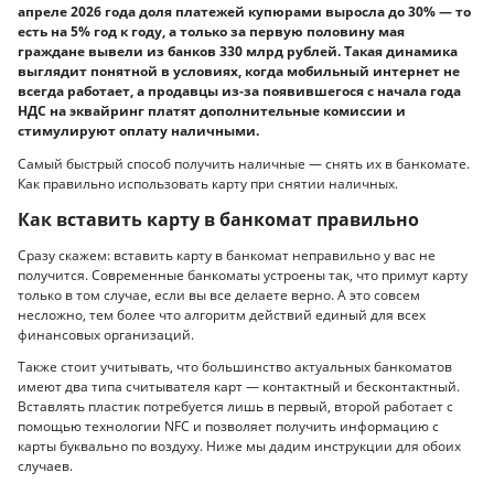
апреле 2026 года доля платежей купюрами выросла до 30% — то
есть на 5% год к году, а только за первую половину мая
граждане вывели из банков 330 млрд рублей. Такая динамика
выглядит понятной в условиях, когда мобильный интернет не
всегда работает, а продавцы из-за появившегося с начала года
НДС на эквайринг платят дополнительные комиссии и
стимулируют оплату наличными.
Самый быстрый способ получить наличные — снять их в банкомате.
Как правильно использовать карту при снятии наличных.
Как вставить карту в банкомат правильно
Сразу скажем: вставить карту в банкомат неправильно у вас не
получится. Современные банкоматы устроены так, что примут карту
только в том случае, если вы все делаете верно. А это совсем
несложно, тем более что алгоритм действий единый для всех
финансовых организаций.
Также стоит учитывать, что большинство актуальных банкоматов
имеют два типа считывателя карт — контактный и бесконтактный.
Вставлять пластик потребуется лишь в первый, второй работает с
помощью технологии NFC и позволяет получить информацию с
карты буквально по воздуху. Ниже мы дадим инструкции для обоих
случаев.