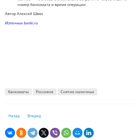
номер банкомата и время операции.
Автор Алексей Швек
Источник banki.ru
банкоматы
Россияне
Снятие наличных
Предыдущий: «У меня есть доллары старого образца. Как обменять их 
Следующий: Объясняем, можно ли заработать больше на 
Назад
Вперед