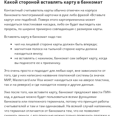
Какой стороной вставлять карту в банкомат
Контактный считыватель карты обычно отмечен на корпусе
банкомата пиктограммой карточки в руке либо фразой «Вставьте
карту» или подобной. Поверх этого картоприемника может
находиться пластиковая насадка, либо он будет выглядеть как
прорезь, по ширине примерно совпадающая с размером карты.
Вставлять карту в банкомат надо так:
чип на лицевой стороне карты должен быть впереди;
магнитная полоса на тыльной стороне карты должна
находиться внизу;
не вставлять с нажимом, банкомат сам заберет карту, когда
вы поднесете ее к приемнику.
Это очень просто и подходит для любых карт, вне зависимости от
того, где у них написано название платежной системы (а значок
МИР, Mastercard или Visa может находиться как на аверсе пластика,
так и на реверсе) и где находится номер и другие данные.
Уже после того, как вставите карту, банкомат предложит ввести ПИН-
код, а дальше можно будет пользоваться всеми функциями
банкомата или платежного терминала, потому что принцип работы
считывателей и там и там одинаковый. На всякий случай напомним,
что терминал отличается от банкомата тем, что не позволяет
снимать деньги, с его помощью можно только проводить платежи и