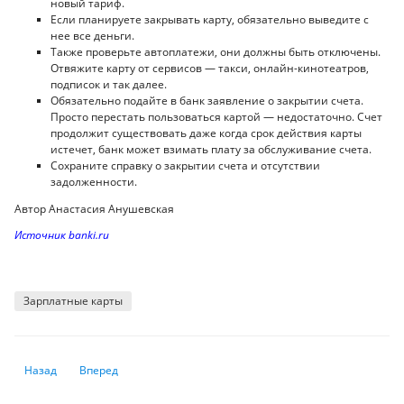
новый тариф.
Если планируете закрывать карту, обязательно выведите с
нее все деньги.
Также проверьте автоплатежи, они должны быть отключены.
Отвяжите карту от сервисов — такси, онлайн-кинотеатров,
подписок и так далее.
Обязательно подайте в банк заявление о закрытии счета.
Просто перестать пользоваться картой — недостаточно. Счет
продолжит существовать даже когда срок действия карты
истечет, банк может взимать плату за обслуживание счета.
Сохраните справку о закрытии счета и отсутствии
задолженности.
Автор Анастасия Анушевская
Источник banki.ru
Зарплатные карты
Предыдущий: ВВП Германии: как и за счет чего растет экономика стр
Следующий: «У меня есть доллары старого образца. Как обм
Назад
Вперед