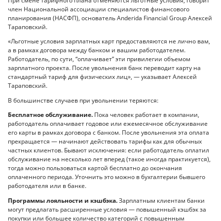
При смене тарифного плана отменяются льготные условия, говорит
член Национальной ассоциации специалистов финансового
планирования (НАСФП), основатель Anderida Financial Group Алексей
Тараповский.
«Льготные условия зарплатных карт предоставляются не лично вам,
а в рамках договора между банком и вашим работодателем.
Работодатель, по сути, “оплачивает” эти привилегии объемом
зарплатного проекта. После увольнения банк переводит карту на
стандартный тариф для физических лиц», — указывает Алексей
Тараповский.
В большинстве случаев при увольнении теряются:
Бесплатное обслуживание.
Пока человек работает в компании,
работодатель оплачивает годовое или ежемесячное обслуживание
его карты в рамках договора с банком. После увольнения эта оплата
прекращается — начинают действовать тарифы как для обычных
частных клиентов. Бывают исключения: если работодатель оплатил
обслуживание на несколько лет вперед (такое иногда практикуется),
тогда можно пользоваться картой бесплатно до окончания
оплаченного периода. Уточнить это можно в бухгалтерии бывшего
работодателя или в банке.
Программы лояльности и кэшбэка.
Зарплатным клиентам банки
могут предлагать расширенные условия — повышенный кэшбэк за
покупки или большее количество категорий с повышенным