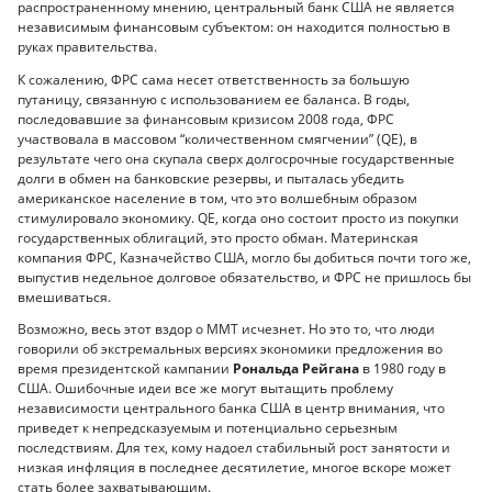
распространенному мнению, центральный банк США не является
независимым финансовым субъектом: он находится полностью в
руках правительства.
К сожалению, ФРС сама несет ответственность за большую
путаницу, связанную с использованием ее баланса. В годы,
последовавшие за финансовым кризисом 2008 года, ФРС
участвовала в массовом “количественном смягчении” (QE), в
результате чего она скупала сверх долгосрочные государственные
долги в обмен на банковские резервы, и пыталась убедить
американское население в том, что это волшебным образом
стимулировало экономику. QE, когда оно состоит просто из покупки
государственных облигаций, это просто обман. Материнская
компания ФРС, Казначейство США, могло бы добиться почти того же,
выпустив недельное долговое обязательство, и ФРС не пришлось бы
вмешиваться.
Возможно, весь этот вздор о MMT исчезнет. Но это то, что люди
говорили об экстремальных версиях экономики предложения во
время президентской кампании
Рональда Рейгана
в 1980 году в
США. Ошибочные идеи все же могут вытащить проблему
независимости центрального банка США в центр внимания, что
приведет к непредсказуемым и потенциально серьезным
последствиям. Для тех, кому надоел стабильный рост занятости и
низкая инфляция в последнее десятилетие, многое вскоре может
стать более захватывающим.