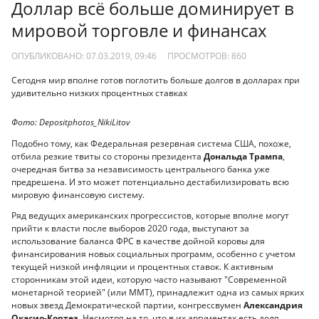
Доллар всё больше доминирует в
мировой торговле и финансах
ОПУБЛИКОВАНО: 07.03.2019, 09:46
ПРОСМОТРОВ:
860
Сегодня мир вполне готов поглотить больше долгов в долларах при
удивительно низких процентных ставках
Фото: Depositphotos_NikiLitov
Подобно тому, как Федеральная резервная система США, похоже,
отбила резкие твиты со стороны президента
Дональда Трампа
,
очередная битва за независимость центрального банка уже
предрешена. И это может потенциально дестабилизировать всю
мировую финансовую систему.
Ряд ведущих американских прогрессистов, которые вполне могут
прийти к власти после выборов 2020 года, выступают за
использование баланса ФРС в качестве дойной коровы для
финансирования новых социальных программ, особенно с учетом
текущей низкой инфляции и процентных ставок. К активным
сторонникам этой идеи, которую часто называют "Современной
монетарной теорией" (или MMT), принадлежит одна из самых ярких
новых звезд Демократической партии, конгрессвумен
Александрия
Окасио-Кортез.
Несмотря на то, что в их аргументах есть доля