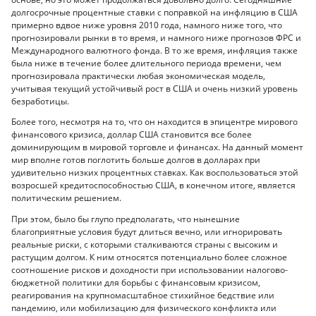
долгосрочные процентные ставки с поправкой на инфляцию в США
примерно вдвое ниже уровня 2010 года, намного ниже того, что
прогнозировали рынки в то время, и намного ниже прогнозов ФРС и
Международного валютного фонда. В то же время, инфляция также
была ниже в течение более длительного периода времени, чем
прогнозировала практически любая экономическая модель,
учитывая текущий устойчивый рост в США и очень низкий уровень
безработицы.
Более того, несмотря на то, что он находится в эпицентре мирового
финансового кризиса, доллар США становится все более
доминирующим в мировой торговле и финансах. На данный момент
мир вполне готов поглотить больше долгов в долларах при
удивительно низких процентных ставках. Как воспользоваться этой
возросшей кредитоспособностью США, в конечном итоге, является
политическим решением.
При этом, было бы глупо предполагать, что нынешние
благоприятные условия будут длиться вечно, или игнорировать
реальные риски, с которыми сталкиваются страны с высоким и
растущим долгом. К ним относятся потенциально более сложное
соотношение рисков и доходности при использовании налогово-
бюджетной политики для борьбы с финансовым кризисом,
реагирования на крупномасштабное стихийное бедствие или
пандемию, или мобилизацию для физического конфликта или