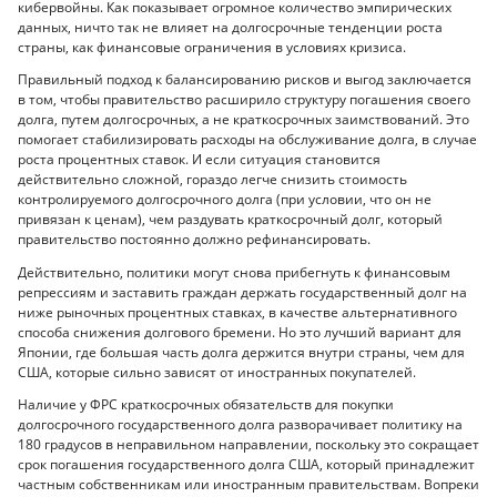
кибервойны. Как показывает огромное количество эмпирических
данных, ничто так не влияет на долгосрочные тенденции роста
страны, как финансовые ограничения в условиях кризиса.
Правильный подход к балансированию рисков и выгод заключается
в том, чтобы правительство расширило структуру погашения своего
долга, путем долгосрочных, а не краткосрочных заимствований. Это
помогает стабилизировать расходы на обслуживание долга, в случае
роста процентных ставок. И если ситуация становится
действительно сложной, гораздо легче снизить стоимость
контролируемого долгосрочного долга (при условии, что он не
привязан к ценам), чем раздувать краткосрочный долг, который
правительство постоянно должно рефинансировать.
Действительно, политики могут снова прибегнуть к финансовым
репрессиям и заставить граждан держать государственный долг на
ниже рыночных процентных ставках, в качестве альтернативного
способа снижения долгового бремени. Но это лучший вариант для
Японии, где большая часть долга держится внутри страны, чем для
США, которые сильно зависят от иностранных покупателей.
Наличие у ФРС краткосрочных обязательств для покупки
долгосрочного государственного долга разворачивает политику на
180 градусов в неправильном направлении, поскольку это сокращает
срок погашения государственного долга США, который принадлежит
частным собственникам или иностранным правительствам. Вопреки