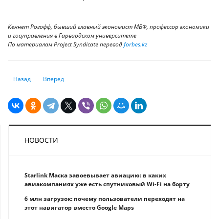
Кеннет Рогофф, бывший главный экономист МВФ, профессор экономики
и госуправления в Гарвардском университете
По материалам Project Syndicate перевод
forbes.kz
Предыдущий: Мошенники оформляют на казахстанцев огромные кред
Следующий: Люди каких специальностей востребованы у ра
Назад
Вперед
НОВОСТИ
Starlink Маска завоевывает авиацию: в каких
авиакомпаниях уже есть спутниковый Wi-Fi на борту
6 млн загрузок: почему пользователи переходят на
этот навигатор вместо Google Maps