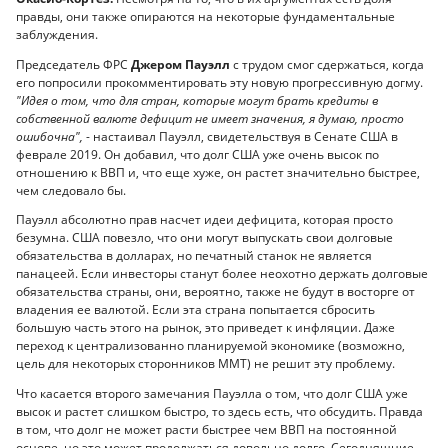
правды, они также опираются на некоторые фундаментальные
заблуждения.
Председатель ФРС
Джером Пауэлл
с трудом смог сдержаться, когда
его попросили прокомментировать эту новую прогрессивную догму.
"Идея о том, что для стран, которые могут брать кредиты в
собственной валюте дефицит не имеет значения, я думаю, просто
ошибочна",
- настаивал Пауэлл, свидетельствуя в Сенате США в
феврале 2019. Он добавил, что долг США уже очень высок по
отношению к ВВП и, что еще хуже, он растет значительно быстрее,
чем следовало бы.
Пауэлл абсолютно прав насчет идеи дефицита, которая просто
безумна. США повезло, что они могут выпускать свои долговые
обязательства в долларах, но печатный станок не является
панацеей. Если инвесторы станут более неохотно держать долговые
обязательства страны, они, вероятно, также не будут в восторге от
владения ее валютой. Если эта страна попытается сбросить
большую часть этого на рынок, это приведет к инфляции. Даже
переход к централизованно планируемой экономике (возможно,
цель для некоторых сторонников MMT) не решит эту проблему.
Что касается второго замечания Пауэлла о том, что долг США уже
высок и растет слишком быстро, то здесь есть, что обсудить. Правда
в том, что долг не может расти быстрее чем ВВП на постоянной
основе, но это может продолжаться довольно долго. Сегодняшние