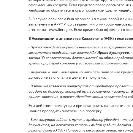
оформлению кредита. Если кредитор после рассмотрения
необходимо обратиться в суд о признании сделки недейс
3.
В случае если заем был оформ­лен в финансовой или м
заявлением в АРРФР. Со сведениями о микрофинансовых 
агентства - www.finreg.kz. Если кредит был оформлен в н
В Ассоциации финансистов Казахстана (АФК) тоже сове
- Нужно прежде всего узнать наименование микрофинансовой
заместитель председателя совета АФК
Ирина Кушнарева.
-
закона “О коллекторской деятельности” он обязан предста
кредитора, перед которой у вас возникла задолженность.
Следующий шаг - немедленно написать заявление кредитор
договор не заключали и денег не получали.
- В этом же заявлении потребуйте от кредитора провести
вас долг по договору, который вы не заключали, - советует
К
вашего заявления, а также сделайте копию заявления для себ
Эти действия помогут вам приостановить начисление пене
начнет проводить внутреннюю проверку.
- Если ситуация зайдет в тупик и кредитор убежден, что в
документов, на основании которых выдан кредит: договор, 
рекомендуют в АФК. - Попросите реквизиты счета, на кото