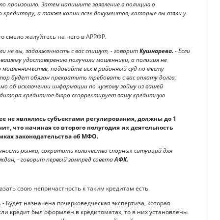
это произошло. Затем напишите заявление в полицию о
 кредитору, а также копии всех документов, которые вы взяли у
о смело жалуйтесь на него в АРРФР.
ли не вы, задолженность с вас спишут, - говорит
Кушнарева.
- Если
 вашему удостоверению получили мошенники, а полиция не
 мошенничестве, подавайте иск в районный суд по месту
итор будет обязан прекратить требовать с вас оплату долга,
мо об исключении информации по чужому займу из вашей
редитора кредитное бюро скорректирует вашу кредитную
ее не являлись субъектами регулирования, должны до 1
ит, что начиная со второго полугодия их деятельность
мках законодательства об МФО.
ачность рынка, сократить количество спорных ситуаций для
ждан, - говорит первый зампред совета
АФК.
азать свою непричастность к таким кредитам есть.
. - Будет назначена почерковедческая экспертиза, которая
Если кредит был оформлен в кредитоматах, то в них установлены