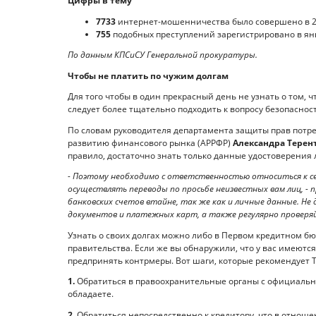
Цифры в тему
7733
интернет-мошенничества было совершено в 20
755
подобных преступлений зарегистрировано в янв
По данным КПСиСУ Генеральной прокуратуры.
Чтобы не платить по чужим долгам
Для того чтобы в один прекрасный день не узнать о том, ч
следует более тщательно подходить к вопросу безопаснос
По словам руководителя департамента защиты прав потре
развитию финансового рынка (АРРФР)
Александра Терен
правило, достаточно знать только данные удостоверения 
- Поэтому необходимо с ответственностью относиться к с
осуществлять переводы по просьбе неизвестных вам лиц, -
банковских счетов втайне, так же как и личные данные. Не
документов и платежных карт, а также регулярно проверя
Узнать о своих долгах можно либо в Первом кредитном бю
правительства. Если же вы обнаружили, что у вас имеютс
предпринять контрмеры. Вот шаги, которые рекомендует 
1.
Обратиться в правоохранительные органы с официальн
обладаете.
2.
Обратиться непосредственно к кредитору, что в отнош