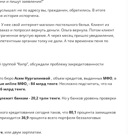
они и пишут заявление!”
услышал: не по адресу вы, гражданин, обратились. В итоге
ая история испорчена.
 У нее свой интернет-магазин постельного белья. Клиент из
аказ и попросил вернуть деньги. Ольга вернула. Потом клиент
отраченное впустую время. А через месяц пришло уведомление,
омпетентным органам толку не дали. А тем временем пеня по
 группой “Кипр”, обсуждали проблему закредитованности
го бюро
Асем Нургалиевой
, объем кредитов, выданных
МФО
, в
е online МФО, - 84 млрд тенге
. Несложно подсчитать, что на
,6 млрд тенге.
ежит банкам - 20,2 трлн тенге
. Но у банков уровень проверки
кого кредитования сегодня таков, что
80,1
процента заемщиков
 приходится
36,9
процента всего портфеля беззалоговых
ге
, или двум зарплатам.