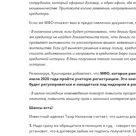
сотрудника, который оформил договор, и адрес офиса, где 
мошенничестве. Приложите копию заявления, направленного
кредитора.
Если же МФО откажет вам в предоставлении документов, т
- В конечном итоге, если будет установлено, что деньги бра
же кредитор не найдет доказательств того, что деньги по
проявляет активности по рассмотрению вашего заявления о
жительства. Если суд вынесет решение в вашу пользу, кред
списать задолженность и направить в кредитное бюро пись
кредитной истории. В день получения такого письма от к
историю.
Резюмируя, Кушнарева добавляет, что
МФО, которые ран
июля 2020 года пройти учетную регистрацию. Это знач
будет регулироваться и находиться под надзором в ра
- В целом последние нововведения помогут повысить прозр
клиентов, повысить защиту прав и законных интересов гра
Шансы есть!
Известный адвокат Таир Назханов считает, что шансы док
1.
Надо сразу же обращаться в полицию и суд, - говорит он
установит, что в договоре займа не подпись получателя. 