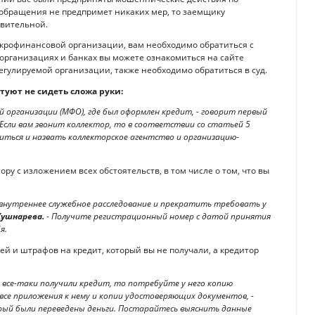
 обращения не предпримет никаких мер, то заемщику
твительной.
икрофинансовой организации, вам необходимо обратиться с
организациях и банках вы можете ознакомиться на сайте
ерегулируемой организации, также необходимо обратиться в суд.
туют не сидеть сложа руки:
 организации (МФО), где был оформлен кредит, - говорит первый
 Если вам звонит коллектор, то в соответствии со статьей 5
виться и назвать коллекторское агентство и организацию-
у с изложением всех обстоятельств, в том числе о том, что вы
 внутреннее служебное расследование и прекратить требовать у
ушнарева.
- Получите регистрационный номер с датой принятия
я.
й и штрафов на кредит, который вы не получали, а кредитор
ы все-таки получили кредит, то потребуйте у него копию
все приложения к нему и копии удостоверяющих документов, -
рый были переведены деньги. Постарайтесь выяснить данные