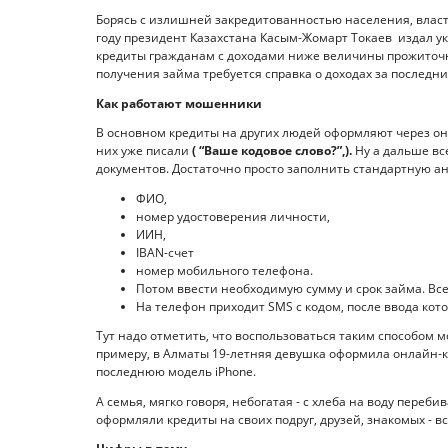
Борясь с излишней закредитованностью населения, власт
году президент Казахстана Касым-Жомарт Токаев издал ук
кредиты гражданам с доходами ниже величины прожито
получения займа требуется справка о доходах за последни
Как работают мошенники
В основном кредиты на других людей оформляют через он
них уже писали
( “Ваше кодовое слово?”,).
Ну а дальше вс
документов. Достаточно просто заполнить стандартную ан
ФИО,
номер удостоверения личности,
ИИН,
IBAN-счет
номер мобильного телефона.
Потом ввести необходимую сумму и срок займа. Все
На телефон приходит SMS с кодом, после ввода кото
Тут надо отметить, что воспользоваться таким способом м
примеру, в Алматы 19-летняя девушка оформила онлайн-кр
последнюю модель iPhone.
А семья, мягко говоря, небогатая - с хлеба на воду переб
оформляли кредиты на своих подруг, друзей, знакомых - в