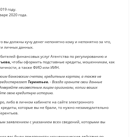
19 году.
аре 2020 года.
то вы должны кучу денег непонятно кому и непонятно за что,
ти личных данных.
бителей финансовых услуг Агентства по регулированию и
тьева,
чтобы оформить подставные кредиты, мошенникам, как
личности, а также ФИО или ИИН.
воим банковским счетам, кредитным картам, а также не
 предостерегает
Терентьев.
- Всегда храните свои данные
 доверяйте неизвестным лицам оригиналы, копии ваших
йте свою кредитную историю.
ро, либо в личном кабинете на сайте электронного
я кредиты, которые вы не брали, то нужно незамедлительно
Терентьев.
ым заявлением c указанием всех сведений, которыми вы
ении вас были предприняты мошеннические действия по