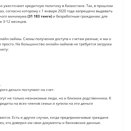
и ужесточают кредитную политику в Казахстане. Так, в прошлом
аз, согласно которому с 1 января 2020 года запрещено выдавать
чного минимума
(31 183 тенге)
и безработным гражданам: для
е 3-12 месяцев.
лайн-займы. Схемы получения доступа к счетам разные, и мы о
е просто. На большинство онлайн-займов не требуется загрузка
кету:
.
рого деньги поступают на счет.
огут не только незнакомые люди, но и близкие родственники. К
едиты на всех членов семьи и купила на эти деньги
иваются. Есть и другие случаи, когда предприимчивые граждане
сех, кто доверил им свои документы и банковские данные.