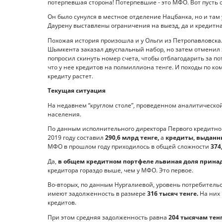
потерпевшая сторона! Потерпевшие - это МФО. Вот пусть 
Он было сунулся в местное отделение Нацбанка, но и там 
Даурену выставлены ограничения на выезд, да и кредитн
Похожая история произошла и у Ольги из Петропавловска.
Шымкента заказал двуспальный набор, но затем отменил з
попросил скинуть номер счета, чтобы отблагодарить за п
что у нее кредитов на полмиллиона тенге. И походы по к
кредиту растет.
Текущая ситуация
На недавнем “круглом столе”, проведенном аналитической
населения.
По данным исполнительного директора Первого кредитно
2019 году составил
290,6 млрд тенге,
а
кредиты, выданны
МФО в прошлом году приходилось в общей сложности
374
Да,
в общем кредитном порт­феле львиная доля принадл
кредитора гораздо выше, чем у МФО. Это первое.
Во-вторых, по данным Нургалиевой, уровень потребительс
имеют задолженность в размере
316 тысяч тенге.
На них
кредитов.
При этом средняя задолженность равна
204 тысячам тен