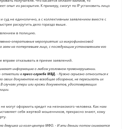
ровать получателя. Что касается онлайн-займов, то
ет опыт их раскрытия. К примеру, смогут по IP установить лицо
и суд не единолично, а с коллективным заявлением вместе с
ыстрее раскрутить дело гораздо выше.
явлением в полицию.
ственно-оперативные мероприятия: из микрофинансовой
о заем на потерпевшее лицо, с последующим установлением его
е вправе отказывать в приеме заявлений.
инимают информацию о любом уголовном правонарушении.
 - отметили в
пресс-службе МВД.
- Нужно серьезно относиться к
о своих документов на всеобщее обозрение, не пересылать их
 В случаях утери или кражи документов, удостоверяющих
иции.
е могут оформить кредит на незнакомого человека. Как нам
ыставляет себя жертвой мошенников, прекрасно знают, кому
рту.
ила девушка из колл-центра МФО. - И эти деньги потом снимаются