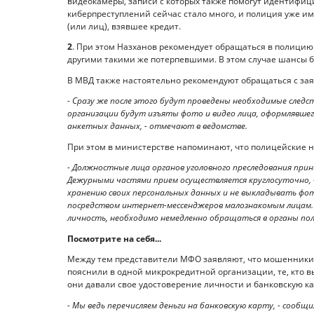
видеокамеры, записи с которых также помогут идентифици
киберпреступлений сейчас стало много, и полиция уже име
(или лиц), взявшее кредит.
2
. При этом Назханов рекомендует обращаться в полицию 
другими такими же потерпевшими. В этом случае шансы б
В МВД также настоятельно рекомендуют обращаться с за
- Сразу же после этого будут проведены необходимые след
организации будут изъяты фото и видео лица, оформлявшег
анкетных данных, - отмечают в ведомстве.
При этом в министерстве напоминают, что полицейские н
- Должностные лица органов уголовного преследования пр
Дежурными частями прием осуществляется круглосуточно,
хранению своих персональных данных и не выкладывать фот
посредством интернет-мессенд­жеров малознакомым лицам.
личность, необходимо немедленно обращаться в органы пол
Посмотрите на себя...
Между тем представители МФО заявляют, что мошенники н
пояснили в одной микрокредитной организации, те, кто в
они давали свое удостоверение личности и банковскую ка
- Мы ведь перечисляем деньги на банковскую карту, - сообщ