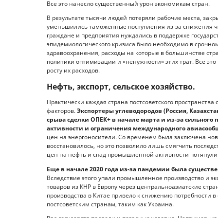
Все это нанесло существенный урон экономикам стран.
В результате тысячи людей потеряли рабочие места, зак
уменьшились таможенные поступления из-за снижения ч
граждане и предприятия нуждались в поддержке государст
эпидемиологического кризиса было необходимо в срочно
здравоохранения, расходы на которые в большинстве стра
политики оптимизации и «ненужности» этих трат. Все это
росту их расходов.
Нефть, экспорт, сельское хозяйство.
Практически каждая страна постсоветского пространства 
факторов.
Экспортеры углеводородов (Россия, Казахста
срыва сделки ОПЕК+ в начале марта и из-за сильног
активности и ограничения международного авиасооб
цен на энергоносители. Со временем была заключена нов
восстановилось, но это позволило лишь смягчить последс
цен на нефть и спад промышленной активности потянули 
Еще в начале 2020 года из-за пандемии была существе
Вследствие этого упали промышленное производство и экс
товаров из КНР в Европу через центральноазиатские стра
производства в Китае привело к снижению потребности в
постсоветским странам, таким как Украина.