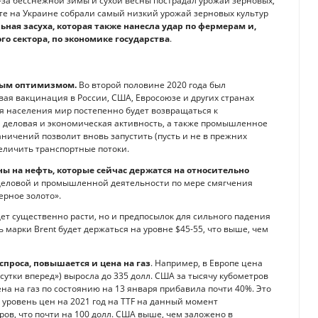
з-за бесснежной зимы и сухой весны пострадал урожай зерновых,
ате на Украине собрали самый низкий урожай зерновых культур
ная засуха, которая также нанесла удар по фермерам и,
о сектора, по экономике государства
.
жным оптимизмом.
Во второй половине 2020 года был
вая вакцинация в России, США, Евросоюзе и других странах
ия населения мир постепенно будет возвращаться к
я деловая и экономическая активность, а также промышленное
ничений позволит вновь запустить (пусть и не в прежних
величить транспортные потоки.
ны на нефть, которые сейчас держатся на относительно
еловой и промышленной деятельности по мере смягчения
ерное золото».
дет существенно расти, но и предпосылок для сильного падения
ь марки Brent будет держаться на уровне $45-55, что выше, чем
спроса, повышается и цена на газ
. Например, в Европе цена
 сутки вперед») выросла до 335 долл. США за тысячу кубометров
ена на газ по состоянию на 13 января прибавила почти 40%. Это
 уровень цен на 2021 год на TTF на данный момент
ров, что почти на 100 долл. США выше, чем заложено в