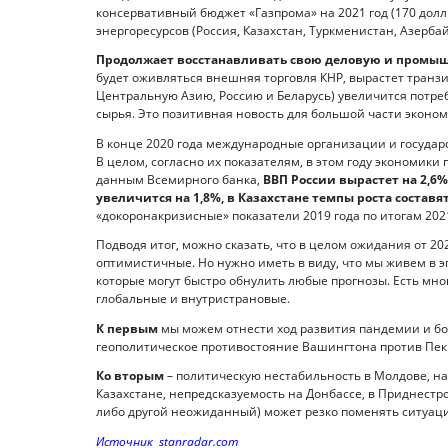
консервативный бюджет «Газпрома» на 2021 год (170 долл. 
энергоресурсов (Россия, Казахстан, Туркменистан, Азерба
Продолжает восстанавливать свою деловую и промы
будет оживляться внешняя торговля КНР, вырастет транзи
Центральную Азию, Россию и Беларусь) увеличится потреб
сырья. Это позитивная новость для большой части эконом
В конце 2020 года международные организации и государ
В целом, согласно их показателям, в этом году экономики 
данным Всемирного банка,
ВВП России вырастет на 2,6
увеличится на 1,8%, в Казахстане темпы роста составят 
«докоронакризисные» показатели 2019 года по итогам 2021
Подводя итог, можно сказать, что в целом ожидания от 20
оптимистичные. Но нужно иметь в виду, что мы живем в эп
которые могут быстро обнулить любые прогнозы. Есть мног
глобальные и внутристрановые.
К первым
мы можем отнести ход развития пандемии и бо
геополитическое противостояние Вашингтона против Пеки
Ко вторым
– политическую нестабильность в Молдове, на 
Казахстане, непредсказуемость на Донбассе, в Приднестр
либо другой неожиданный) может резко поменять ситуац
Источник stanradar.com