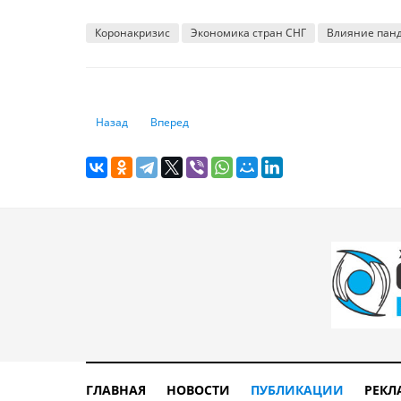
Коронакризис
Экономика стран СНГ
Влияние пан
Предыдущий: На какое жилье можно рассчитывать очере
Следующий: Автокредитование: как узнать сво
Назад
Вперед
ГЛАВНАЯ
НОВОСТИ
ПУБЛИКАЦИИ
РЕКЛ