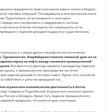
рывшиеся предприятия перестали выплачивать налоги в бюджет,
исла торговых операций. Пострадавшие в экономическом плане
ва. Параллельно, из-за пандемии и санитарно-
м порядке восстанавливать и поддерживать системы
н региона в течение последних лет сокращались из-за
 приводило к падению доходов государств и существенному
столкнулась и с рядом других специфических негативных
н, Туркменистан, Азербайджан) понесли немалый урон из-за
о падения спроса на нефть ввиду снижения промышленной
щения.
Все вместе эти факторы привели к рекордному падению
ая сделка, и промышленное производство частично
твия падения доходов от поставок нефти. Кроме того, снижение
за собой вниз и цены на природный газ.
нно ограничена экономическая деятельность в Китае.
порт товаров из Поднебесной. В результате снизился транзит
ны, Россию и Беларусь. Кроме того, падение промышленного
 сырьевой продукции, что нанесло урон некоторым