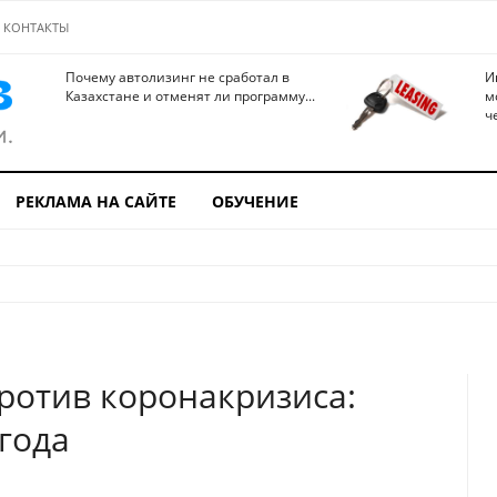
КОНТАКТЫ
Почему автолизинг не сработал в
И
Казахстане и отменят ли программу...
м
ч
РЕКЛАМА НА САЙТЕ
ОБУЧЕНИЕ
ротив коронакризиса:
года