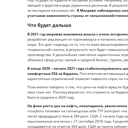
Ряд государств подвели и погодные условия. Например, и
овощей и фруктов в ряде украинских регионов. В результ
за последние несколько лет.
В Молдове наблюдалась силь
учитывая зависимость страны от сельскохозяйственног
Что будет дальше
В 2021 год мировая экономика вошла с очень осторо
разработан ряд вакцин от коронавируса и началась массо
мира. Это дает надежду на то, что по мере вакцинирован
«нормальной» жизни, в результате чего будет повышатьс
производство. А дальнейшее смягчение карантинных огра
объемах) сферу услуг, малый и средний бизнес, туризм, у
В конце 2020 – начале 2021 года стабилизировались це
комфортных 55$ за баррель.
Постепенная активизация д
карантинных ограничений позволят повысить спрос на «ч
Пока можно говорить о том, что цена на нефть вряд ли бу
пока тоже нет. Поэтому вероятно, что стоимость за баррел
было в среднем в 2020 году.
На фоне роста цен на нефть, похолодания, увеличения 
«голубого топлива» на голландском хабе TTF (контракт «на
после предыдущего пика в 284 долл. США. С начала года ц
максимальное значение с 27 сентября 2018 года. Средний
складывается на отметке 264 долл. США за тысячу кубомет