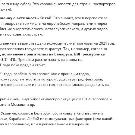
за тысячу кубов). Это хорошие новости для стран – экспортеров
йджан).
шленную активность Китай
. Это значит, что в перспективе
т товаров (в том числе на европейском направлении через
ление энергетического, металлургического, и других видов
ик постсоветских стран.
ственные ведомства дали экономические прогнозы на 2021 год.
постсоветских государств вырастут. Так, например, согласно
%, по мнению правительства Беларуси, ВВП республики
3,7 – 4%
. При этом рассчитывать на выход на
 года пока вряд ли стоит.
21 года, особенно по сравнению с прошлым годом,
оху турбулентности, в которой существует ряд факторов,
о «неизвестных» и на этот год, которые можно разделить на
рьбы с ней, внутриполитическую ситуацию в США, торговое и
на и Москвы, и др.
Украине, кризис в Беларуси, обстановку в Кыргызстане и
овье, Карабахе. Любой из вышеуказанных факторов (или какой-
ию в глобальном, или в региональном измерении.