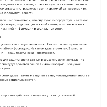
глядами и почти всем, что происходит в их жизни. Большое
альных сетях, привлекает других зрителей за пределами их
важно защитить соцсети.
ительные знакомые и, что еще хуже, киберпреступники также
формация, содержащаяся в этой статье, поможет принять
и личной информации в социальных сетях.
ь
циальность в социальных сетях. Считается, что нужно только
нлайн-информацию. На самом деле, это не так. Эксперты
дня — вещь практически невозможная.
ное для защиты своих данных в соцсетях, включая удаление
равно будут делиться вашей личной информацией. Даже
случае.
х сетях делает важным защитить вашу конфиденциальность в
форме социальных сетей.
ти простые действия помогут могут в защите личной