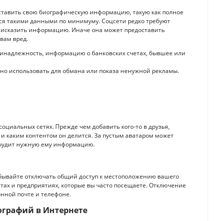
оставить свою биографическую информацию, такую как полное
ься такими данными по минимуму. Соцсети редко требуют
 исказить информацию. Иначе она может предоставить
вам вред.
ринадлежность, информацию о банковских счетах, бывшее или
жно использовать для обмана или показа ненужной рекламы.
социальных сетях. Прежде чем добавить кого-то в друзья,
т и каким контентом он делится. За пустым аватаром может
выудит нужную ему информацию.
бывайте отключать общий доступ к местоположению вашего
стах и предприятиях, которые вы часто посещаете. Отключение
онной почте и телефоне.
ографий в Интернете