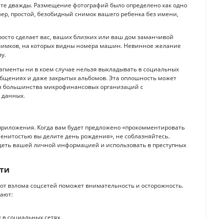
йте дважды. Размещение фотографий было определено как одно
ер, простой, безобидный снимок вашего ребенка без имени,
росто сделает вас, ваших близких или ваш дом заманчивой
снимков, на которых видны номера машин. Невинное желание
у.
агменты ни в коем случае нельзя выкладывать в социальных
ообщениях и даже закрытых альбомов. Эта оплошность может
Для большинства микрофинансовых организаций с
 данных.
 приложения. Когда вам будет предложено «прокомментировать
менитостью вы делите день рождения», не соблазняйтесь.
адеть вашей личной информацией и использовать в преступных
сти
от взлома соцсетей поможет внимательность и осторожность.
гают:
 в социальных сетях.