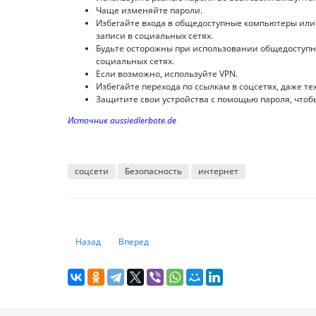
Чаще изменяйте пароли.
Избегайте входа в общедоступные компьютеры или 
записи в социальных сетях.
Будьте осторожны при использовании общедоступной
социальных сетях.
Если возможно, используйте VPN.
Избегайте перехода по ссылкам в соцсетях, даже тех
Защитите свои устройства с помощью пароля, чтобы
Источник aussiedlerbote.de
соцсети
Безопасность
интернет
Предыдущий: Где находятся солнечные и ветряные элек
Следующий: Прочь с этой планеты: как вырос 
Назад
Вперед