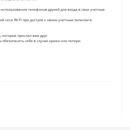
использования телефонов друзей для входа в свои учетные
 сети Wi-Fi при доступе к своим учетным записям в
, которые прислал вам друг.
 обезопасить себя в случае кражи или потери.
тростанции России
спрос на космический туризм и когда подешевеют билеты