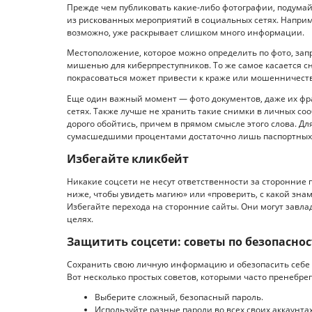
Прежде чем публиковать какие-либо фотографии, подума
из рискованных мероприятий в социальных сетях. Наприм
возможно, уже раскрывает слишком много информации.
Местоположение, которое можно определить по фото, зап
мишенью для киберпреступников. То же самое касается 
покрасоваться может привести к краже или мошенничеств
Еще один важный момент — фото документов, даже их фр
сетях. Также лучше не хранить такие снимки в личных с
дорого обойтись, причем в прямом смысле этого слова. 
сумасшедшими процентами достаточно лишь паспортных
Избегайте кликбейт
Никакие соцсети не несут ответственности за сторонние
ниже, чтобы увидеть магию» или «проверить, с какой зна
Избегайте перехода на сторонние сайты. Они могут завл
целях.
Защитить соцсети: советы по безопасно
Сохранить свою личную информацию и обезопасить себе 
Вот несколько простых советов, которыми часто пренебре
Выберите сложный, безопасный пароль.
Используйте разные пароли во всех своих аккаунтах