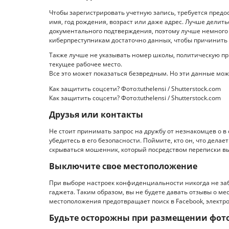
Чтобы зарегистрировать учетную запись, требуется пред
имя, год рождения, возраст или даже адрес. Лучше делит
документального подтверждения, поэтому лучше немного
киберпреступникам достаточно данных, чтобы причинить 
Также лучше не указывать номер школы, политическую п
текущее рабочее место.
Все это может показаться безвредным. Но эти данные мо
Как защитить соцсети? Фото:tuthelensi / Shutterstock.com
Как защитить соцсети? Фото:tuthelensi / Shutterstock.com
Друзья или контакты
Не стоит принимать запрос на дружбу от незнакомцев о в 
убедитесь в его безопасности. Поймите, кто он, что делае
скрываться мошенник, который посредством переписки 
Выключите свое местоположение
При выборе настроек конфиденциальности никогда не за
гаджета. Таким образом, вы не будете давать отзывы о ме
местоположения предотвращает поиск в Facebook, электр
Будьте осторожны при размещении фот