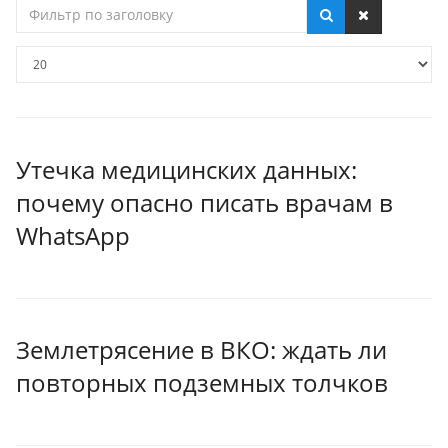
Фильтр
по
заголовку
Кол-
во
строк:
Утечка медицинских данных:
почему опасно писать врачам в
WhatsApp
Землетрясение в ВКО: ждать ли
повторных подземных толчков