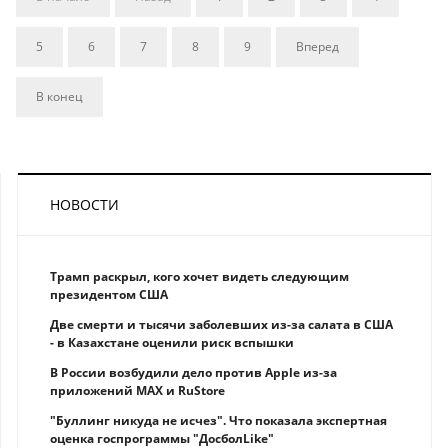
5
6
7
8
9
Вперед
В конец
НОВОСТИ
Трамп раскрыл, кого хочет видеть следующим
президентом США
Две смерти и тысячи заболевших из-за салата в США
- в Казахстане оценили риск вспышки
В России возбудили дело против Apple из-за
приложений MAX и RuStore
"Буллинг никуда не исчез". Что показала экспертная
оценка госпрограммы "ДосболLike"