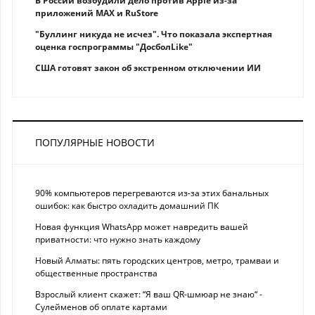
В России возбудили дело против Apple из-за
приложений MAX и RuStore
"Буллинг никуда не исчез". Что показала экспертная
оценка госпрограммы "ДосболLike"
США готовят закон об экстренном отключении ИИ
ПОПУЛЯРНЫЕ НОВОСТИ
90% компьютеров перегреваются из-за этих банальных
ошибок: как быстро охладить домашний ПК
Новая функция WhatsApp может навредить вашей
приватности: что нужно знать каждому
Новый Алматы: пять городских центров, метро, трамваи и
общественные пространства
Взрослый клиент скажет: “Я ваш QR-шмюар не знаю“ -
Сулейменов об оплате картами