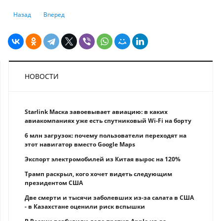
Предыдущий: В феврале банки выдали новые кредиты почти на 2 трлн
Следующий: Министр финансов: Те, кто повелись и купили 
Назад
Вперед
НОВОСТИ
Starlink Маска завоевывает авиацию: в каких
авиакомпаниях уже есть спутниковый Wi-Fi на борту
6 млн загрузок: почему пользователи переходят на
этот навигатор вместо Google Maps
Экспорт электромобилей из Китая вырос на 120%
Трамп раскрыл, кого хочет видеть следующим
президентом США
Две смерти и тысячи заболевших из-за салата в США
- в Казахстане оценили риск вспышки