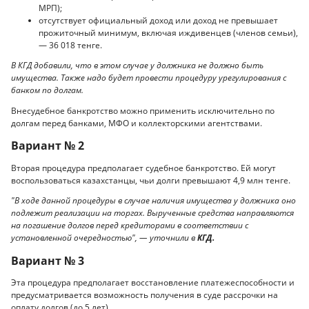
МРП);
отсутствует официальный доход или доход не превышает
прожиточный минимум, включая иждивенцев (членов семьи),
— 36 018 тенге.
В КГД добавили, что в этом случае у должника не должно быть
имущества. Также надо будет провести процедуру урегулирования с
банком по долгам.
Внесудебное банкротство можно применить исключительно по
долгам перед банками, МФО и коллекторскими агентствами.
Вариант № 2
Вторая процедура предполагает судебное банкротство. Ей могут
воспользоваться казахстанцы, чьи долги превышают 4,9 млн тенге.
"В ходе данной процедуры в случае наличия имущества у должника оно
подлежит реализации на торгах. Вырученные средства направляются
на погашение долгов перед кредиторами в соответствии с
установленной очередностью", — уточнили в
КГД.
Вариант № 3
Эта процедура предполагает восстановление платежеспособности и
предусматривается возможность получения в суде рассрочки на
оплату долгов (до 5 лет).