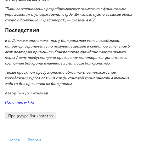
"План восстановления разрабатывается совместно с финансовым
управляющим и утверждается в суде. Для этого нужно согласие обеих
сторон (должника и кредитора)", — сказали в КГД.
Последствия
В КГД также отметили, что у банкротства есть последствия,
например: ограничение на получение займов и кредитов в течение 5
лет; повторно применить банкротство граждане смогут только
через 7 лет; предусмотрено проведение мониторинга финансового
состояния банкрота в течение 3 лет после банкротства.
Также проектом предусмотрено обязательное прохождение
гражданами курсов повышения финансовой грамотности в течение
года со дня признания их банкротом.
Автор Тимур Ниталиев
Источник exk.kz
Процедура банкротства
Предыдущий: Как удары по глобализации могут навредить Китаю и п
Следующий: Как лучше погашать кредит досрочно
Назад
Вперед