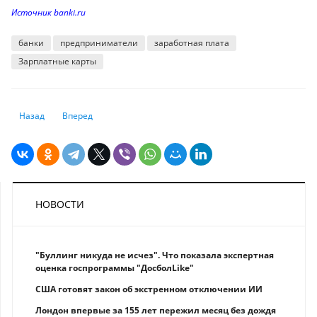
Источник banki.ru
банки
предприниматели
заработная плата
Зарплатные карты
Предыдущий: Как избавиться от долгов по микрозаймам, если нечем 
Следующий: Что нужно знать, перед тем как стать созаемщ
Назад
Вперед
НОВОСТИ
"Буллинг никуда не исчез". Что показала экспертная
оценка госпрограммы "ДосболLike"
США готовят закон об экстренном отключении ИИ
Лондон впервые за 155 лет пережил месяц без дождя