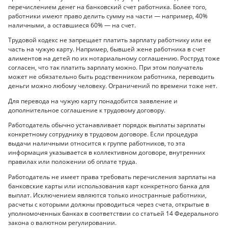
перечислением денег на банковский счет работника. Более того,
работники имеют право делить сумму на части — например, 40%
наличными, а оставшиеся 60% — на счет.
Трудовой кодекс не запрещает платить зарплату работнику или ее
часть на чужую карту. Например, бывшей жене работника в счет
алиментов на детей по их нотариальному соглашению. Роструд тоже
согласен, что так платить зарплату можно. При этом получатель
может не обязательно быть родственником работника, переводить
деньги можно любому человеку. Ограничений по времени тоже нет.
Для перевода на чужую карту понадобится заявление и
дополнительное соглашение к трудовому договору.
Работодатель обычно устанавливает порядок выплаты зарплаты
конкретному сотруднику в трудовом договоре. Если процедура
выдачи наличными относится к группе работников, то эта
информация указывается в коллективном договоре, внутренних
правилах или положении об оплате труда.
Работодатель не имеет права требовать перечисления зарплаты на
банковские карты или использования карт конкретного банка для
выплат. Исключением являются только иностранные работники,
расчеты с которыми должны проводиться через счета, открытые в
уполномоченных банках в соответствии со статьей 14 Федерального
закона о валютном регулировании.