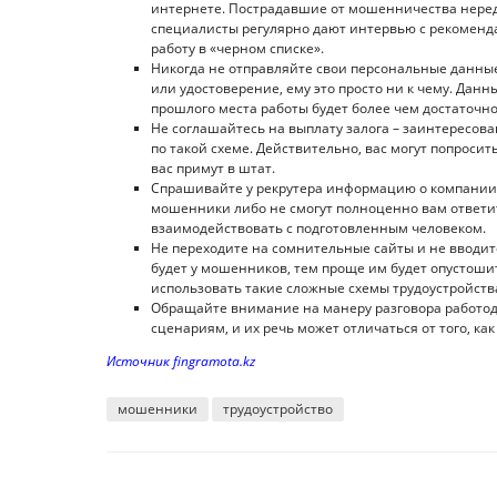
интернете. Пострадавшие от мошенничества нередк
специалисты регулярно дают интервью с рекоменд
работу в «черном списке».
Никогда не отправляйте свои персональные данные 
или удостоверение, ему это просто ни к чему. Данн
прошлого места работы будет более чем достаточно
Не соглашайтесь на выплату залога – заинтересо
по такой схеме. Действительно, вас могут попросит
вас примут в штат.
Спрашивайте у рекрутера информацию о компании,
мошенники либо не смогут полноценно вам ответить
взаимодействовать с подготовленным человеком.
Не переходите на сомнительные сайты и не вводи
будет у мошенников, тем проще им будет опустошит
использовать такие сложные схемы трудоустройств
Обращайте внимание на манеру разговора работод
сценариям, и их речь может отличаться от того, к
Источник fingramota.kz
мошенники
трудоустройство