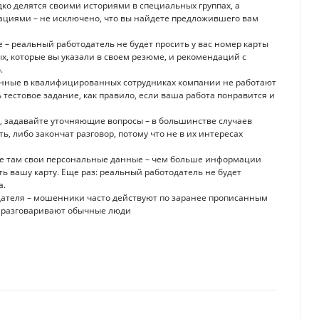
о делятся своими историями в специальных группах, а
ациями – не исключено, что вы найдете предложившего вам
– реальный работодатель не будет просить у вас номер карты
ых, которые вы указали в своем резюме, и рекомендаций с
.
ванные в квалифицированных сотрудниках компании не работают
ь тестовое задание, как правило, если ваша работа понравится и
 задавайте уточняющие вопросы – в большинстве случаев
, либо закончат разговор, потому что не в их интересах
те там свои персональные данные – чем больше информации
ь вашу карту. Еще раз: реальный работодатель не будет
а.
ателя – мошенники часто действуют по заранее прописанным
ак разговаривают обычные люди