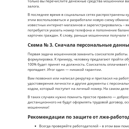
только вы перечислите денежные средства мошенники вас 
залога.
В последнее время в социальных сетях распространены к
этим воспользоваться и разработали новую схему обмана: 
известных интернет-магазинов и зарегистрировались – як
потребуется указать номер телефона и пополнение бала
карточек граждан. К слову, раньше мошенники получали 
Схема № 3. Сначала персональные данны
Первая задача мошенников заманить соискателя работы. 
формулировка. К примеру, человеку предлагают пройти об
100% будет принят на должность. Соискатель оплачивает 
пропадает. Итог один — никакой гарантии.
Вам позвонил или написал рекрутер и пригласил на работ
удостоверения личности и другие документы с персональ
кодом, который поступит на личный номер. На самом дел
В таких случаях нужно помнить простое правило — доброс
дистанционного не будут оформлять трудовой договор, ос
мошенники!
Рекомендации по защите от лже-работо
Всегда проверяйте работодателей – в этом вам пом