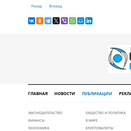
Предыдущий: Как получить налоговый вычет при покупк
Следующий: Акт передачи квартиры: когда он 
Назад
Вперед
ГЛАВНАЯ
НОВОСТИ
ПУБЛИКАЦИИ
РЕКЛ
ЗАКОНОДАТЕЛЬСТВО
ОБЩЕСТВО И ПОЛИТИКА
ФИНАНСЫ
В МИРЕ
ЭКОНОМИКА
КРИПТОВАЛЮТЫ