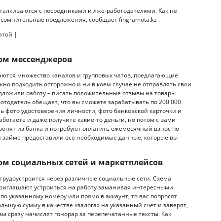
 сталкиваются с посредниками и лже-работодателями. Как не
 сомнительные предложения, сообщает fingramota.kz .
вом мессенджеров
ваются множество каналов и групповых чатов, предлагающие
жно подходить осторожно и ни в коем случае не отправлять свои
дложили работу – писать положительные отзывы на товары
аботодатель обещает, что вы сможете зарабатывать по 200 000
ать фото удостоверения личности, фото банковской карточки и
аботаете и даже получите какие-то деньги, но потом с вами
звонят из банка и потребуют оплатить ежемесячный взнос по
при займе предоставили все необходимые данные, которые вы
вом социальных сетей и маркетплейсов
трудоустроится через различные социальные сети. Схема
риглашают устроиться на работу заманивая интересными
о указанному номеру или прямо в аккаунт, то вас попросят
ьшую сумму в качестве «залога» на указанный счет и заверят,
вам сразу начислят гонорар за перепечатанные тексты. Как