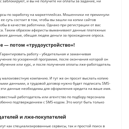
заблокируют, и вы не получите ни оплаты за задание, ни
урсы по заработку на маркетплейсах. Мошенники не преминули
ее суть состоит в том, чтобы вы зашли на копии сайтов
обы в качестве работника. Однако при регистрации от вас
нса. Таким образом аферисты выманивают данные платежных
такие данные, обещая людям деньги за прохождение опроса.
е — потом «трудоустройство»!
Гарантировать работу – убедительная и заманчивая
учение по ускоренной программе, после окончания которой он
обучение или курс, и после получения оплаты лже-работодатель
у малоизвестную компанию. И тут же он просит выслать копию
ными данными, а трудовой договор нужно будет подписать SMS-
е эти данные необходимы для оформления кредита на ваше имя.
овестный работодатель или агентство по подбору персонала
обенно подтверждением с SMS-кодом. Это могут быть только
дателей и лже-покупателей
огут как специализированные сервисы, так и простой поиск в