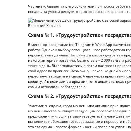
Частенько бывает так, что соискатели при поиске работы
попасть на уловки рекрутинговых аферистов и распознать
Схема № 1. «Трудоустройство» посредст
В мессенджерах, такие как Telegram и WhatsApp насчиты
работу. Однако к выбору потенциального работодателя ну
персональные данные. Например, в мессенджере вам пре
некого интернет-магазина. Один отзыв – 2 000 тенге, а р
тенге в день. Вы соглашаетесь, а потом вас просят присл
свой адрес по прописке. Возможно, несколько дней вы пор
перестанут выходить на связь. А еще через время вам по
кредиту. И в полиции вы вряд ли что-то докажете, ведь 
сами и отправили работодателю.
Схема № 2. «Трудоустройство» посредст
Участились случаи, когда мошенники активно призывают 
мошенничества выглядит следующим образом: граждан п
предложениями. Если вы заинтересуетесь и напишете им п
выполнить небольшое тестовое задание и перевести небол
что эта сумма – просто формальность и после его уплаты 