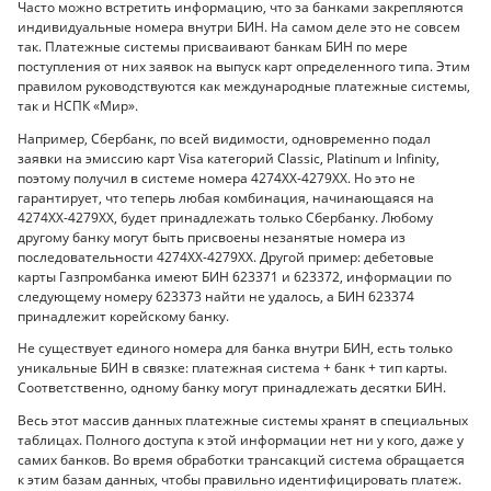
Часто можно встретить информацию, что за банками закрепляются
индивидуальные номера внутри БИН. На самом деле это не совсем
так. Платежные системы присваивают банкам БИН по мере
поступления от них заявок на выпуск карт определенного типа. Этим
правилом руководствуются как международные платежные системы,
так и НСПК «Мир».
Например, Сбербанк, по всей видимости, одновременно подал
заявки на эмиссию карт Visa категорий Classic, Platinum и Infinity,
поэтому получил в системе номера 4274ХХ-4279ХХ. Но это не
гарантирует, что теперь любая комбинация, начинающаяся на
4274ХХ-4279ХХ, будет принадлежать только Сбербанку. Любому
другому банку могут быть присвоены незанятые номера из
последовательности 4274ХХ-4279ХХ. Другой пример: дебетовые
карты Газпромбанка имеют БИН 623371 и 623372, информации по
следующему номеру 623373 найти не удалось, а БИН 623374
принадлежит корейскому банку.
Не существует единого номера для банка внутри БИН, есть только
уникальные БИН в связке: платежная система + банк + тип карты.
Соответственно, одному банку могут принадлежать десятки БИН.
Весь этот массив данных платежные системы хранят в специальных
таблицах. Полного доступа к этой информации нет ни у кого, даже у
самих банков. Во время обработки трансакций система обращается
к этим базам данных, чтобы правильно идентифицировать платеж.