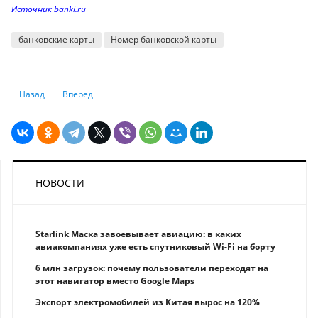
Источник banki.ru
банковские карты
Номер банковской карты
Предыдущий: Как оплачиваются новогодние каникулы в 2024 году и вы
Следующий: Ремонт: как выбрать строительные материалы
Назад
Вперед
НОВОСТИ
Starlink Маска завоевывает авиацию: в каких
авиакомпаниях уже есть спутниковый Wi-Fi на борту
6 млн загрузок: почему пользователи переходят на
этот навигатор вместо Google Maps
Экспорт электромобилей из Китая вырос на 120%