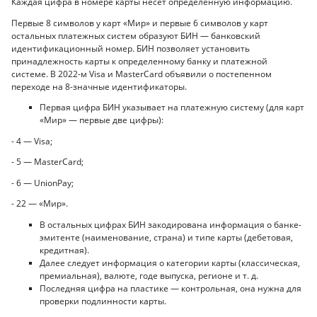
Каждая цифра в номере карты несет определенную информацию.
Первые 8 символов у карт «Мир» и первые 6 символов у карт
остальных платежных систем образуют БИН — банковский
идентификационный номер. БИН позволяет установить
принадлежность карты к определенному банку и платежной
системе. В 2022-м Visa и MasterCard объявили о постепенном
переходе на 8-значные идентификаторы.
Первая цифра БИН указывает на платежную систему (для карт
«Мир» — первые две цифры):
- 4 — Visa;
- 5 — MasterCard;
- 6 — UnionPay;
- 22 — «Мир».
В остальных цифрах БИН закодирована информация о банке-
эмитенте (наименование, страна) и типе карты (дебетовая,
кредитная).
Далее следует информация о категории карты (классическая,
премиальная), валюте, годе выпуска, регионе и т. д.
Последняя цифра на пластике — контрольная, она нужна для
проверки подлинности карты.