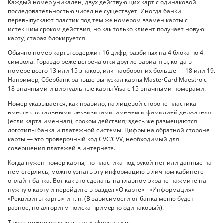
Каждый номер уникален, двух действующих карт с одинаковой
последовательностью чисел не существует. Иногда банки
перевыпускают пластик под тем же номером взамен карты с
истекшим сроком действия, но как только клиент получает новую
карту, старая блокируется.
Обычно номер карты содержит 16 цифр, разбитых на 4 блока по 4
символа. Гораздо реже встречаются другие варианты, когда в
номере всего 13 или 15 знаков, или наоборот их больше — 18 или 19.
Например, Сбербанк раньше выпускал карты MasterCard Maestro с
18-значными и виртуальные карты Visa с 15-значными номерами.
Номер указывается, как правило, на лицевой стороне пластика
вместе с остальными реквизитами: именем и фамилией держателя
(если карта именная), сроком действия; здесь же размещаются
логотипы банка и платежной системы. Цифры на обратной стороне
карты — это проверочный код CVC/CVV, необходимый для
совершения платежей в интернете.
Когда нужен номер карты, но пластика под рукой нет или данные на
нем стерлись, можно узнать эту информацию в личном кабинете
онлайн-банка. Вот как это сделать: на главном экране нажмите на
нужную карту и перейдите в раздел «О карте» - «Информация» -
«Реквизиты карты» и т. п. (В зависимости от банка меню будет
разное, но алгоритм поиска примерно одинаковый).
Также можно получить эту информацию: