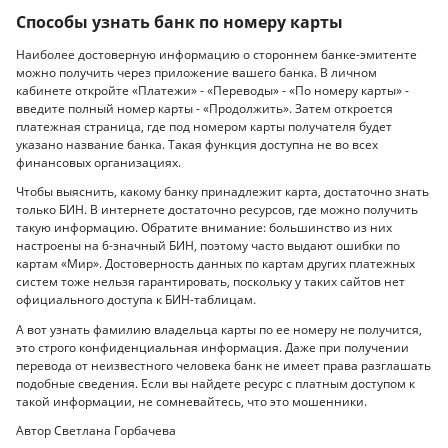
Способы узнать банк по номеру карты
Наиболее достоверную информацию о стороннем банке-эмитенте
можно получить через приложение вашего банка. В личном
кабинете откройте «Платежи» - «Переводы» - «По номеру карты» -
введите полный номер карты - «Продолжить». Затем откроется
платежная страница, где под номером карты получателя будет
указано название банка. Такая функция доступна не во всех
финансовых организациях.
Чтобы выяснить, какому банку принадлежит карта, достаточно знать
только БИН. В интернете достаточно ресурсов, где можно получить
такую информацию. Обратите внимание: большинство из них
настроены на 6-значный БИН, поэтому часто выдают ошибки по
картам «Мир». Достоверность данных по картам других платежных
систем тоже нельзя гарантировать, поскольку у таких сайтов нет
официального доступа к БИН-таблицам.
А вот узнать фамилию владельца карты по ее номеру не получится,
это строго конфиденциальная информация. Даже при получении
перевода от неизвестного человека банк не имеет права разглашать
подобные сведения. Если вы найдете ресурс с платным доступом к
такой информации, не сомневайтесь, что это мошенники.
Автор Светлана Горбачева