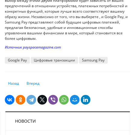
выбор между этими двумя платформами будет зависеть от ваших
предпочтений в отношении устройства, платежных потребностей и
конкретных функций, которые лучше всего соответствуют вашему
образу жизни. Независимо от того, что вы выберете , и Google Pay, и
Samsung Pay представляют собой будущее цифровых платежей,
предлагая безопасные, удобные и инновационные способы
управления вашими финансами в мире, который становится все
более цифровым.
Источник payspacemagazine.com
Google Pay
Цифровые транзакции
Samsung Pay
Предыдущий: Пауза или зависимость: как не стать заложником соцсе
Следующий: Как заработать в Телеграме
Назад
Вперед
НОВОСТИ