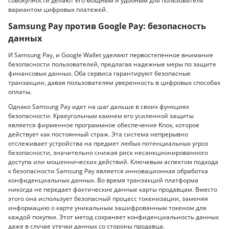
совокупности делают его мощным и удобным для пользователя
вариантом цифровых платежей.
Samsung Pay против Google Pay: безопасность
данных
И Samsung Pay, и Google Wallet уделяют первостепенное внимание
безопасности пользователей, предлагая надежные меры по защите
финансовых данных. Оба сервиса гарантируют безопасные
транзакции, давая пользователям уверенность в цифровых способах
оплаты.
Однако Samsung Pay идет на шаг дальше в своих функциях
безопасности. Краеугольным камнем его усиленной защиты
является фирменное программное обеспечение Knox, которое
действует как постоянный страж. Эта система непрерывно
отслеживает устройства на предмет любых потенциальных угроз
безопасности, значительно снижая риск несанкционированного
доступа или мошеннических действий. Ключевым аспектом подхода
к безопасности Samsung Pay является инновационная обработка
конфиденциальных данных. Во время транзакций платформа
никогда не передает фактические данные карты продавцам. Вместо
этого она использует безопасный процесс токенизации, заменяя
информацию о карте уникальным зашифрованным токеном для
каждой покупки. Этот метод сохраняет конфиденциальность данных
даже в случае утечки данных со стороны продавца.