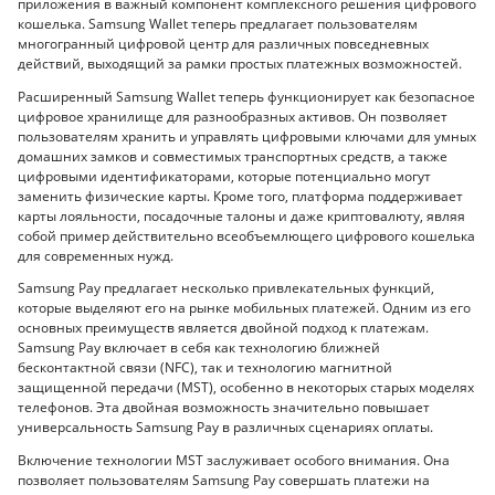
приложения в важный компонент комплексного решения цифрового
кошелька. Samsung Wallet теперь предлагает пользователям
многогранный цифровой центр для различных повседневных
действий, выходящий за рамки простых платежных возможностей.
Расширенный Samsung Wallet теперь функционирует как безопасное
цифровое хранилище для разнообразных активов. Он позволяет
пользователям хранить и управлять цифровыми ключами для умных
домашних замков и совместимых транспортных средств, а также
цифровыми идентификаторами, которые потенциально могут
заменить физические карты. Кроме того, платформа поддерживает
карты лояльности, посадочные талоны и даже криптовалюту, являя
собой пример действительно всеобъемлющего цифрового кошелька
для современных нужд.
Samsung Pay предлагает несколько привлекательных функций,
которые выделяют его на рынке мобильных платежей. Одним из его
основных преимуществ является двойной подход к платежам.
Samsung Pay включает в себя как технологию ближней
бесконтактной связи (NFC), так и технологию магнитной
защищенной передачи (MST), особенно в некоторых старых моделях
телефонов. Эта двойная возможность значительно повышает
универсальность Samsung Pay в различных сценариях оплаты.
Включение технологии MST заслуживает особого внимания. Она
позволяет пользователям Samsung Pay совершать платежи на