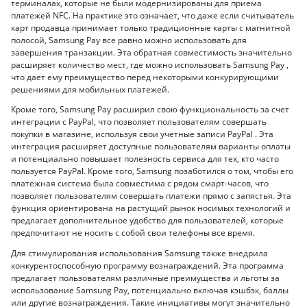
терминалах, которые не были модернизированы для приема
платежей NFC. На практике это означает, что даже если считыватель
карт продавца принимает только традиционные карты с магнитной
полосой, Samsung Pay все равно можно использовать для
завершения транзакции. Эта обратная совместимость значительно
расширяет количество мест, где можно использовать Samsung Pay ,
что дает ему преимущество перед некоторыми конкурирующими
решениями для мобильных платежей.
Кроме того, Samsung Pay расширил свою функциональность за счет
интеграции с PayPal, что позволяет пользователям совершать
покупки в магазине, используя свои учетные записи PayPal . Эта
интеграция расширяет доступные пользователям варианты оплаты
и потенциально повышает полезность сервиса для тех, кто часто
пользуется PayPal. Кроме того, Samsung позаботился о том, чтобы его
платежная система была совместима с рядом смарт-часов, что
позволяет пользователям совершать платежи прямо с запястья. Эта
функция ориентирована на растущий рынок носимых технологий и
предлагает дополнительное удобство для пользователей, которые
предпочитают не носить с собой свои телефоны все время.
Для стимулирования использования Samsung также внедрила
конкурентоспособную программу вознаграждений. Эта программа
предлагает пользователям различные преимущества и льготы за
использование Samsung Pay, потенциально включая кэшбэк, баллы
или другие вознаграждения. Такие инициативы могут значительно