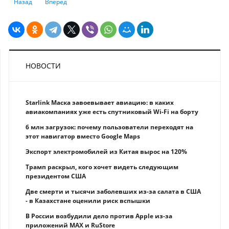
Предыдущий: Что такое нейросеть простыми словами - как работает и
Следующий: Самые дорогие гаджеты в мире в 2025 году: по
Назад
Вперед
НОВОСТИ
Starlink Маска завоевывает авиацию: в каких
авиакомпаниях уже есть спутниковый Wi-Fi на борту
6 млн загрузок: почему пользователи переходят на
этот навигатор вместо Google Maps
Экспорт электромобилей из Китая вырос на 120%
Трамп раскрыл, кого хочет видеть следующим
президентом США
Две смерти и тысячи заболевших из-за салата в США
- в Казахстане оценили риск вспышки
В России возбудили дело против Apple из-за
приложений MAX и RuStore