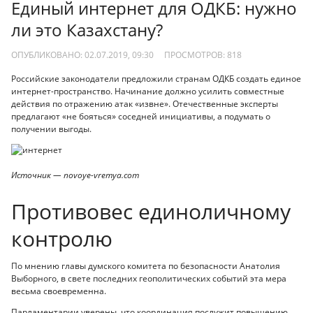
Единый интернет для ОДКБ: нужно
ли это Казахстану?
ОПУБЛИКОВАНО: 02.07.2019, 09:30
ПРОСМОТРОВ:
818
Российские законодатели предложили странам ОДКБ создать единое
интернет-пространство. Начинание должно усилить совместные
действия по отражению атак «извне». Отечественные эксперты
предлагают «не бояться» соседней инициативы, а подумать о
получении выгоды.
Источник — novoye-vremya.com
Противовес единоличному
контролю
По мнению главы думского комитета по безопасности Анатолия
Выборного, в свете последних геополитических событий эта мера
весьма своевременна.
Парламентарии уверены, что координация послужит повышению