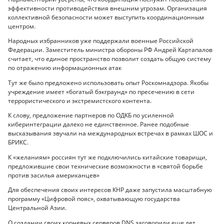
эффективности противодействия внешним угрозам. Организация
коллективной безопасности может выступить координационным
центром.
Народных избранников уже поддержали военные Российской
Федерации. Заместитель министра обороны РФ Андрей Картапалов
считает, что
единое пространство позволит создать общую систему
по отражению инф
ормационны
х атак
Тут же было предложено использовать опыт Роскомнадзора. Якобы
учреждение имеет «богатый бэкграунд» по пресечению в сети
террористического и экстремистского контента.
К слову, предложение партнеров по ОДКБ по усиленной
киберинтеграции далеко не единственное. Ранее подобные
высказывания звучали на международных встречах в рамках ШОС и
БРИКС.
К «желаниям» россиян тут же подключились китайские товарищи,
предложившие свои технические возможности в «святой борьбе
против засилья американцев»
Для обеспечения своих интересов КНР даже запустила масштабную
программу «Цифровой пояс», охватывающую государства
Центральной Азии.
О создании своих корневых серверов DNS заговорили еще лет