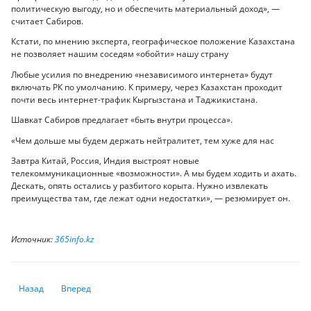
политическую выгоду, но и обеспечить материальный доход», —
считает Сабиров.
Кстати, по мнению эксперта, географическое положение Казахстана
не позволяет нашим соседям «обойти» нашу страну
Любые усилия по внедрению «независимого интернета» будут
включать РК по умолчанию. К примеру, через Казахстан проходит
почти весь интернет-трафик Кыргызстана и Таджикистана.
Шавкат Сабиров предлагает «быть внутри процесса».
«Чем дольше мы будем держать нейтралитет, тем хуже для нас
Завтра Китай, Россия, Индия выстроят новые
телекоммуникационные «возможности». А мы будем ходить и ахать.
Дескать, опять остались у разбитого корыта. Нужно извлекать
преимущества там, где лежат одни недостатки», — резюмирует он.
Источник:
365info.kz
Предыдущий: Взгляд на будущее бизнеса: пять тенденций постцифро
Следующий: Как технологии заменяют людей в банках и что
Назад
Вперед