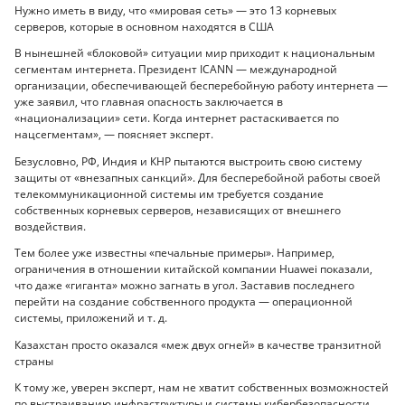
Нужно иметь в виду, что «мировая сеть» — это 13 корневых
серверов, которые в основном находятся в США
В нынешней «блоковой» ситуации мир приходит к национальным
сегментам интернета. Президент ICANN — международной
организации, обеспечивающей бесперебойную работу интернета —
уже заявил, что главная опасность заключается в
«национализации» сети. Когда интернет растаскивается по
нацсегментам», — поясняет эксперт.
Безусловно, РФ, Индия и КНР пытаются выстроить свою систему
защиты от «внезапных санкций». Для бесперебойной работы своей
телекоммуникационной системы им требуется создание
собственных корневых серверов, независящих от внешнего
воздействия.
Тем более уже известны «печальные примеры». Например,
ограничения в отношении китайской компании Huawei показали,
что даже «гиганта» можно загнать в угол. Заставив последнего
перейти на создание собственного продукта — операционной
системы, приложений и т. д.
Казахстан просто оказался «меж двух огней» в качестве транзитной
страны
К тому же, уверен эксперт, нам не хватит собственных возможностей
по выстраиванию инфраструктуры и системы кибербезопасности.