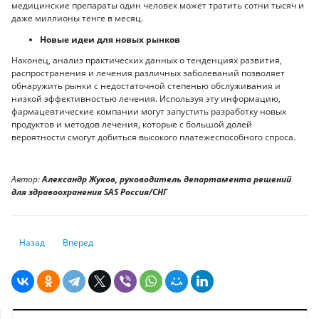
медицинские препараты один человек может тратить сотни тысяч и
даже миллионы тенге в месяц.
Новые идеи для новых рынков
Наконец, анализ практических данных о тенденциях развития,
распространения и лечения различных заболеваний позволяет
обнаружить рынки с недостаточной степенью обслуживания и
низкой эффективностью лечения. Используя эту информацию,
фармацевтические компании могут запустить разработку новых
продуктов и методов лечения, которые с большой долей
вероятности смогут добиться высокого платежеспособного спроса.
Автор:
Александр Жуков, руководитель департамента решений
для здравоохранения SAS Россия/СНГ
Предыдущий: Что не так с автономным грузовиком от Студии Лебедев
Следующий: Главными поставщиками микроэлектроники в Р
Назад
Вперед