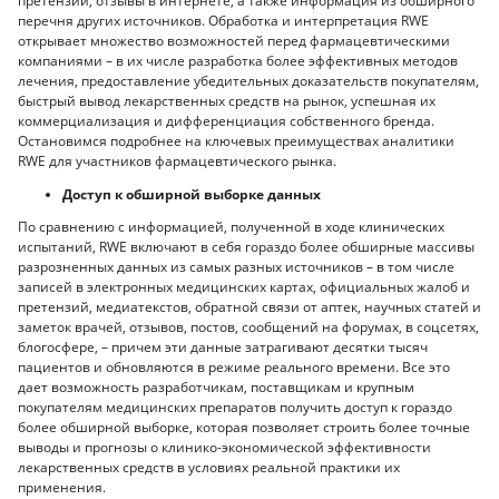
претензии, отзывы в интернете, а также информация из обширного
перечня других источников. Обработка и интерпретация RWE
открывает множество возможностей перед фармацевтическими
компаниями – в их числе разработка более эффективных методов
лечения, предоставление убедительных доказательств покупателям,
быстрый вывод лекарственных средств на рынок, успешная их
коммерциализация и дифференциация собственного бренда.
Остановимся подробнее на ключевых преимуществах аналитики
RWE для участников фармацевтического рынка.
Доступ к обширной выборке данных
По сравнению с информацией, полученной в ходе клинических
испытаний, RWE включают в себя гораздо более обширные массивы
разрозненных данных из самых разных источников – в том числе
записей в электронных медицинских картах, официальных жалоб и
претензий, медиатекстов, обратной связи от аптек, научных статей и
заметок врачей, отзывов, постов, сообщений на форумах, в соцсетях,
блогосфере, – причем эти данные затрагивают десятки тысяч
пациентов и обновляются в режиме реального времени. Все это
дает возможность разработчикам, поставщикам и крупным
покупателям медицинских препаратов получить доступ к гораздо
более обширной выборке, которая позволяет строить более точные
выводы и прогнозы о клинико-экономической эффективности
лекарственных средств в условиях реальной практики их
применения.