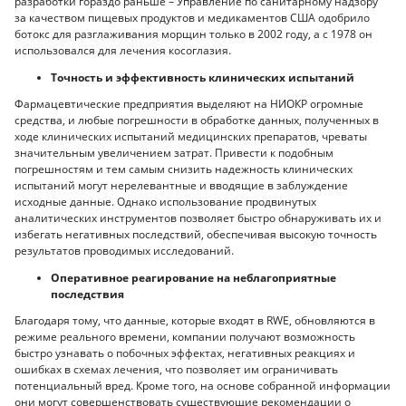
разработки гораздо раньше – Управление по санитарному надзору
за качеством пищевых продуктов и медикаментов США одобрило
ботокс для разглаживания морщин только в 2002 году, а с 1978 он
использовался для лечения косоглазия.
Точность и эффективность клинических испытаний
Фармацевтические предприятия выделяют на НИОКР огромные
средства, и любые погрешности в обработке данных, полученных в
ходе клинических испытаний медицинских препаратов, чреваты
значительным увеличением затрат. Привести к подобным
погрешностям и тем самым снизить надежность клинических
испытаний могут нерелевантные и вводящие в заблуждение
исходные данные. Однако использование продвинутых
аналитических инструментов позволяет быстро обнаруживать их и
избегать негативных последствий, обеспечивая высокую точность
результатов проводимых исследований.
Оперативное реагирование на неблагоприятные
последствия
Благодаря тому, что данные, которые входят в RWE, обновляются в
режиме реального времени, компании получают возможность
быстро узнавать о побочных эффектах, негативных реакциях и
ошибках в схемах лечения, что позволяет им ограничивать
потенциальный вред. Кроме того, на основе собранной информации
они могут совершенствовать существующие рекомендации о