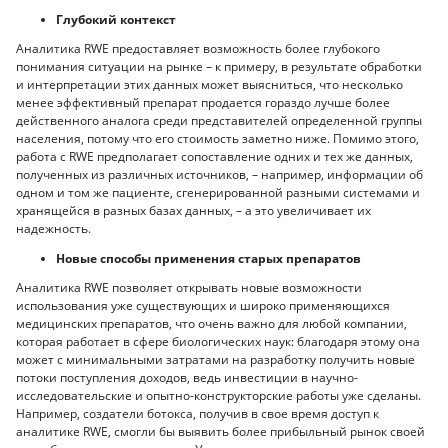
Глубокий контекст
Аналитика RWE предоставляет возможность более глубокого
понимания ситуации на рынке – к примеру, в результате обработки
и интерпретации этих данных может выясниться, что несколько
менее эффективный препарат продается гораздо лучше более
действенного аналога среди представителей определенной группы
населения, потому что его стоимость заметно ниже. Помимо этого,
работа с RWE предполагает сопоставление одних и тех же данных,
полученных из различных источников, – например, информации об
одном и том же пациенте, сгенерированной разными системами и
хранящейся в разных базах данных, – а это увеличивает их
надежность.
Новые способы применения старых препаратов
Аналитика RWE позволяет открывать новые возможности
использования уже существующих и широко применяющихся
медицинских препаратов, что очень важно для любой компании,
которая работает в сфере биологических наук: благодаря этому она
может с минимальными затратами на разработку получить новые
потоки поступления доходов, ведь инвестиции в научно-
исследовательские и опытно-конструкторские работы уже сделаны.
Например, создатели ботокса, получив в свое время доступ к
аналитике RWE, смогли бы выявить более прибыльный рынок своей