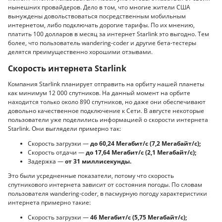
нынешних провайдеров. Дело в том, что многие жители США
вынуждены довольствоваться посредственным мобильным
интернетом, либо подключать дорогие тарифы. По их мнению,
платить 100 долларов в месяц за интернет Starlink это выгодно. Тем
более, что пользователь wandering-coder и другие бета-тестеры
делятся преимущественно хорошими отзывами.
Скорость интернета Starlink
Компания Starlink планирует отправить на орбиту нашей планеты
как минимум 12 000 спутников. На данный момент на орбите
находится только около 890 спутников, но даже они обеспечивают
довольно качественное подключение к Сети. В августе некоторые
пользователи уже поделились информацией о скорости интернета
Starlink. Они выглядели примерно так:
Скорость загрузки —
до 60,24 Мегабит/с (7,2 Мегабайт/с);
Скорость отдачи —
до 17,64 Мегабит/с (2,1 Мегабайт/с);
Задержка —
от 31 миллисекунды.
Это были усредненные показатели, потому что скорость
спутникового интернета зависит от состояния погоды. По словам
пользователя wandering-coder, в пасмурную погоду характеристики
интернета примерно такие:
Скорость загрузки —
46 Мегабит/с (5,75 Мегабайт/с);