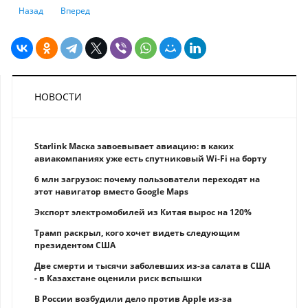
Предыдущий: Рейтинг антивирусов 2020: лучшие платные и бесплат
Следующий: Чем компания Tesla займется в 2021 году
Назад
Вперед
НОВОСТИ
Starlink Маска завоевывает авиацию: в каких
авиакомпаниях уже есть спутниковый Wi-Fi на борту
6 млн загрузок: почему пользователи переходят на
этот навигатор вместо Google Maps
Экспорт электромобилей из Китая вырос на 120%
Трамп раскрыл, кого хочет видеть следующим
президентом США
Две смерти и тысячи заболевших из-за салата в США
- в Казахстане оценили риск вспышки
В России возбудили дело против Apple из-за