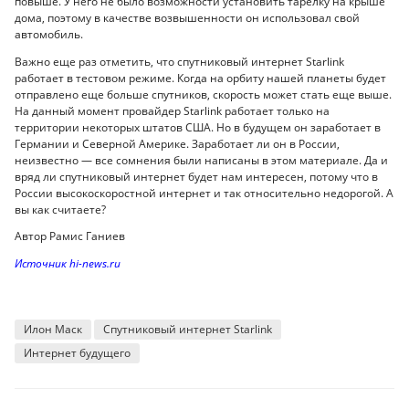
повыше. У него не было возможности установить тарелку на крыше
дома, поэтому в качестве возвышенности он использовал свой
автомобиль.
Важно еще раз отметить, что спутниковый интернет Starlink
работает в тестовом режиме. Когда на орбиту нашей планеты будет
отправлено еще больше спутников, скорость может стать еще выше.
На данный момент провайдер Starlink работает только на
территории некоторых штатов США. Но в будущем он заработает в
Германии и Северной Америке. Заработает ли он в России,
неизвестно — все сомнения были написаны в этом материале. Да и
вряд ли спутниковый интернет будет нам интересен, потому что в
России высокоскоростной интернет и так относительно недорогой. А
вы как считаете?
Автор Рамис Ганиев
Источник hi-news.ru
Илон Маск
Спутниковый интернет Starlink
Интернет будущего