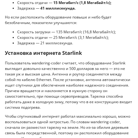
Скорость отдачи —
15 Мегабит/с (1,8 Мегабайт/с);
Задержка —
41 миллисекунда.
Но если расположить оборудование повыше и небо будет
безоблачным, показатели улучшаются:
Скорость загрузки — 135 Мегабит/с (16,8 Мегабайт/с);
Скорость отдачи — 25 Мегабит/с (3,1 Мегабайт/с);
Задержка — 21 миллисекунда.
Установка интернета Starlink
Пользователь wandering-coder считает, что оборудование Starlink
выглядит довольно качественно и 500 долларов за него — это не
такая уж и высокая цена. Антенна и роутер соединяется между
собой по кабелю Ethernet. После установки, антенна автоматически
ищет спутники для обеспечения наиболее надежного соединения.
Причем вращается и наклоняется в нужную сторону он
самостоятельно, при помощи сервоприводов. Тарелка способна
работать даже в холодную зиму, потому что в ее конструкцию входит
система подогрева.
Чтобы спутниковый интернет работал максимально хорошо, можно
воспользоваться одной хитростью. По словам wandering-coder,
сначала он разместил тарелку на земле. Но из-за обилия деревьев
связь была посредственной, поэтому он расположил оборудование