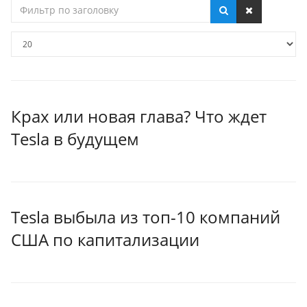
Фильтр
по
заголовку
Кол-
во
строк:
Крах или новая глава? Что ждет
Tesla в будущем
Tesla выбыла из топ-10 компаний
США по капитализации