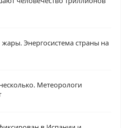
шают человечество триллионов
 жары. Энергосистема страны на
 несколько. Метеорологи
т
фиксирован в Испании и