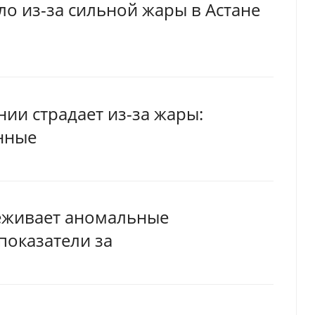
о из-за сильной жары в Астане
ии страдает из-за жары:
нные
реживает аномальные
показатели за