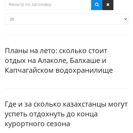
Фильтр
по
заголовку
Кол-
во
строк:
Планы на лето: сколько стоит
отдых на Алаколе, Балхаше и
Капчагайском водохранилище
Где и за сколько казахстанцы могут
успеть отдохнуть до конца
курортного сезона