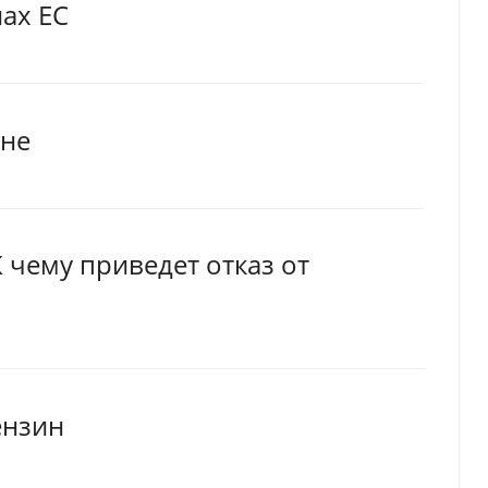
нах ЕС
ане
 чему приведет отказ от
ензин