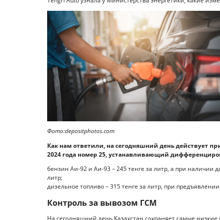
Tengri Auto узнала у Министерства энергетики, какие изме
Фото:depositphotos.com
Как нам ответили, на сегодняшний день действует пр
2024 года номер 25, устанавливающий дифференциро
бензин Аи-92 и Аи-93 – 245 тенге за литр, а при наличии 
литр;
дизельное топливо – 315 тенге за литр, при предъявлении 
Контроль за вывозом ГСМ
На сегодняшний день Казахстан сохраняет самые низкие 