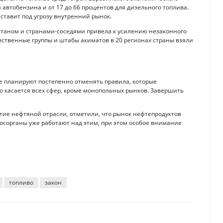
я автобензина и от 17 до 66 процентов для дизельного топлива.
о ставит под угрозу внутренний рынок.
станом и странами-соседями привела к усилению незаконного
мственные группы и штабы акиматов в 20 регионах страны взяли
ане планируют постепенно отменять правила, которые
о касается всех сфер, кроме монопольных рынков. Завершить
тие нефтяной отрасли, отметили, что рынок нефтепродуктов
осорганы уже работают над этим, при этом особое внимание
топливо
закон