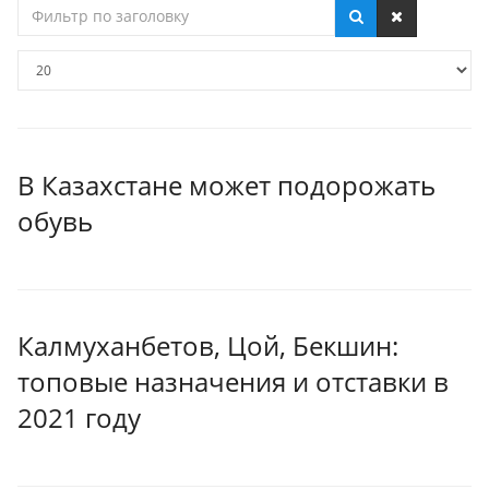
Фильтр
по
заголовку
Кол-
во
строк:
В Казахстане может подорожать
обувь
Калмуханбетов, Цой, Бекшин:
топовые назначения и отставки в
2021 году