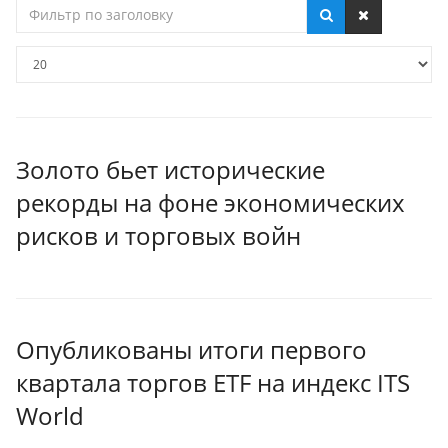
Фильтр
по
заголовку
Кол-
во
строк:
Золото бьет исторические
рекорды на фоне экономических
рисков и торговых войн
Опубликованы итоги первого
квартала торгов ETF на индекс ITS
World