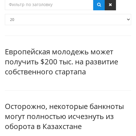
Фильтр
по
заголовку
Кол-
во
строк:
Европейская молодежь может
получить $200 тыс. на развитие
собственного стартапа
Осторожно, некоторые банкноты
могут полностью исчезнуть из
оборота в Казахстане