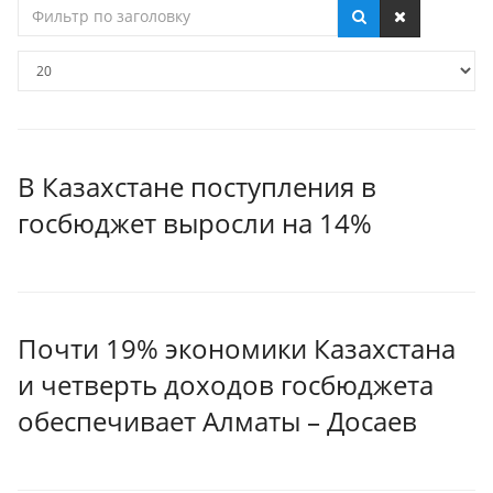
Фильтр
по
заголовку
Кол-
во
строк:
В Казахстане поступления в
госбюджет выросли на 14%
Почти 19% экономики Казахстана
и четверть доходов госбюджета
обеспечивает Алматы – Досаев