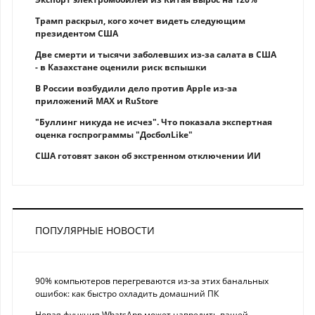
Трамп раскрыл, кого хочет видеть следующим
президентом США
Две смерти и тысячи заболевших из-за салата в США
- в Казахстане оценили риск вспышки
В России возбудили дело против Apple из-за
приложений MAX и RuStore
"Буллинг никуда не исчез". Что показала экспертная
оценка госпрограммы "ДосболLike"
США готовят закон об экстренном отключении ИИ
ПОПУЛЯРНЫЕ НОВОСТИ
90% компьютеров перегреваются из-за этих банальных
ошибок: как быстро охладить домашний ПК
Новая функция WhatsApp может навредить вашей