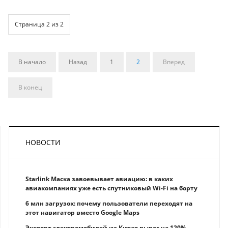
Страница 2 из 2
В начало
Назад
1
2
Вперед
В конец
НОВОСТИ
Starlink Маска завоевывает авиацию: в каких
авиакомпаниях уже есть спутниковый Wi-Fi на борту
6 млн загрузок: почему пользователи переходят на
этот навигатор вместо Google Maps
Экспорт электромобилей из Китая вырос на 120%