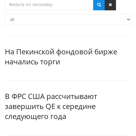
Фильтр
по
заголовку
Кол-
во
строк:
На Пекинской фондовой бирже
начались торги
В ФРС США рассчитывают
завершить QE к середине
следующего года