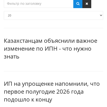
Фильтр
по
заголовку
Кол-
во
строк:
Казахстанцам объяснили важное
изменение по ИПН - что нужно
знать
ИП на упрощенке напомнили, что
первое полугодие 2026 года
подошло к концу