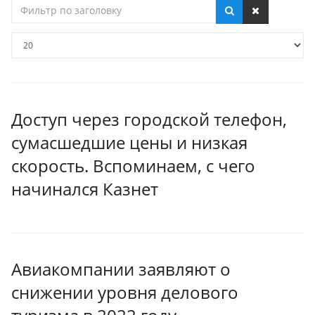
Фильтр
по
заголовку
Кол-
во
строк:
Доступ через городской телефон,
сумасшедшие цены и низкая
скорость. Вспоминаем, с чего
начинался Казнет
Авиакомпании заявляют о
снижении уровня делового