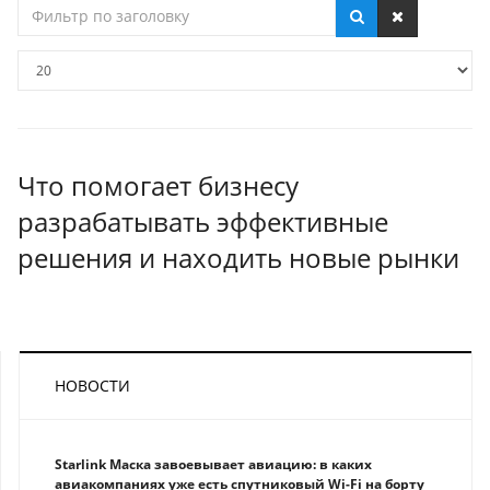
Фильтр
по
заголовку
Кол-
во
строк:
Что помогает бизнесу
разрабатывать эффективные
решения и находить новые рынки
НОВОСТИ
Starlink Маска завоевывает авиацию: в каких
авиакомпаниях уже есть спутниковый Wi-Fi на борту