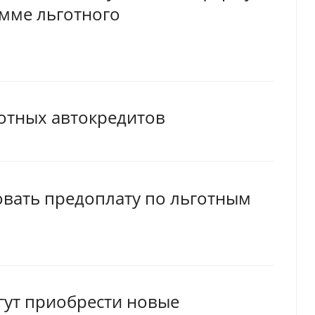
амме льготного
готных автокредитов
овать предоплату по льготным
гут приобрести новые