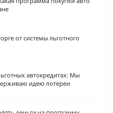
какая программа покупки авто
ане
торге от системы льготного
 льготных автокредитах: Мы
ддерживаю идею лотереи
елять деньги на программу