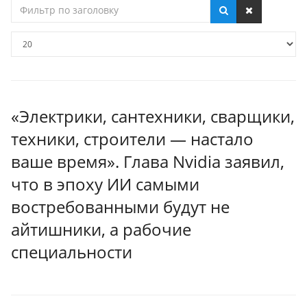
Фильтр
по
заголовку
Кол-
во
строк:
«Электрики, сантехники, сварщики,
техники, строители — настало
ваше время». Глава Nvidia заявил,
что в эпоху ИИ самыми
востребованными будут не
айтишники, а рабочие
специальности