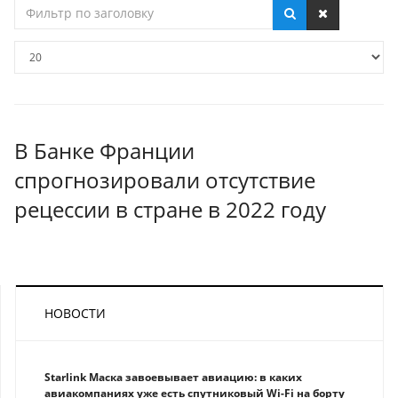
Фильтр
по
заголовку
Кол-
во
строк:
В Банке Франции
спрогнозировали отсутствие
рецессии в стране в 2022 году
НОВОСТИ
Starlink Маска завоевывает авиацию: в каких
авиакомпаниях уже есть спутниковый Wi-Fi на борту