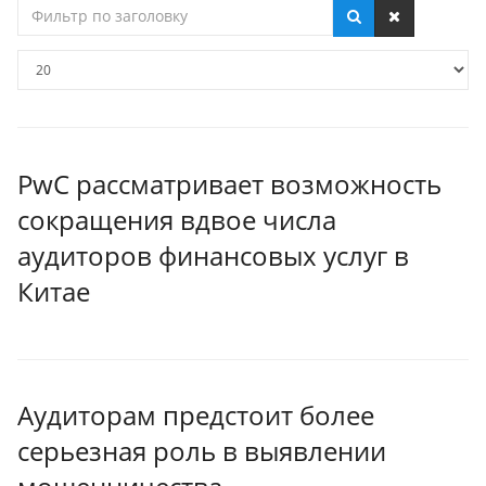
Фильтр
по
заголовку
Кол-
во
строк:
PwC рассматривает возможность
сокращения вдвое числа
аудиторов финансовых услуг в
Китае
Аудиторам предстоит более
серьезная роль в выявлении